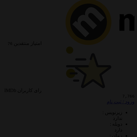
امتیاز منتقدین
76
رای کاربران IMDb
 نام
ویس :
د
 :
 :