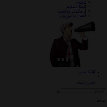
قوانین
ارسال تیکت
ارسال در خواست
اتصال به تلوزیون
کــیشن
 زنــده