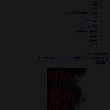
اه طیف خاکستری
Secre
س
بوت مقدس
L
ق
یت
خارجی
How to Blow Up a Pipeline