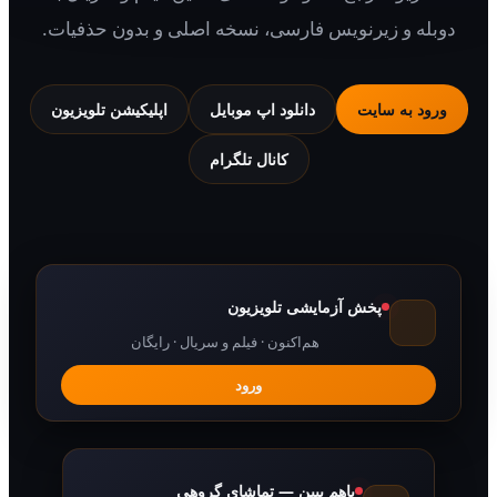
 و زیرنویس فارسی، نسخه اصلی و بدون حذفیات.
 به سایت
دانلود اپ موبایل
اپلیکیشن تلویزیون
کانال تلگرام
پخش آزمایشی تلویزیون
هم‌اکنون · فیلم و سریال · رایگان
ورود
باهم ببین — تماشای گروهی