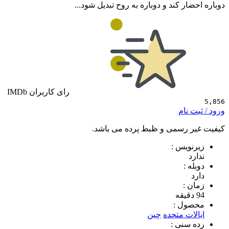
ار کند و دوباره به روح تبدیل شود...
رای کاربران IMDb
 نام
 رسمی و ظبط پرده می باشد.
ویس :
د
 :
 :
ول :
ات متحده
چين
سنی :