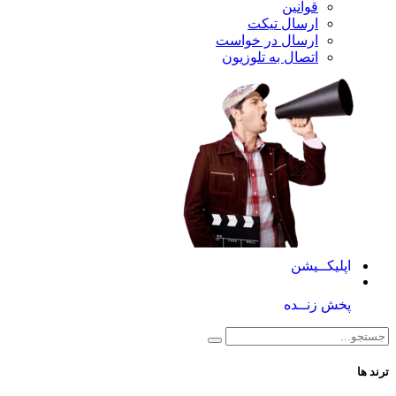
قوانین
ارسال تیکت
ارسال در خواست
اتصال به تلوزیون
کــیشن
 زنــده