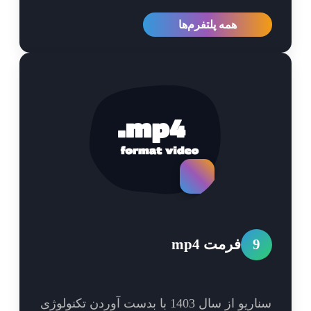
همه پلتفرم‌ها
9
فرمت mp4
سناریو از سال 1403 با بدست آوردن تکنولوژی