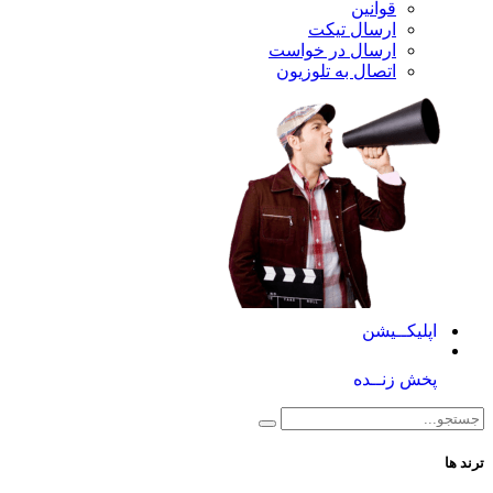
قوانین
ارسال تیکت
ارسال در خواست
اتصال به تلوزیون
کــیشن
 زنــده