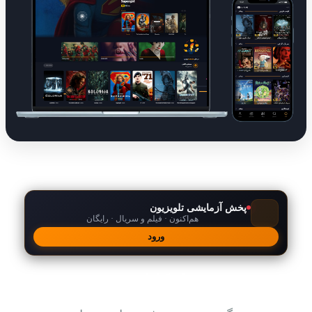
پخش آزمایشی تلویزیون
هم‌اکنون · فیلم و سریال · رایگان
ورود
امکانات