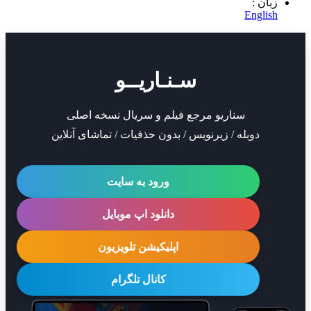
 :
Eng
سـنـاریــو
سناریو مرجع فیلم و سریال نسخه اصلی
دوبله / زیرنویس / بدون حذفیات / تماشای آنلاین
ورود به سایت
دانلود اپ موبایل
اپلیکیشن تلویزیون
کانال تلگرام