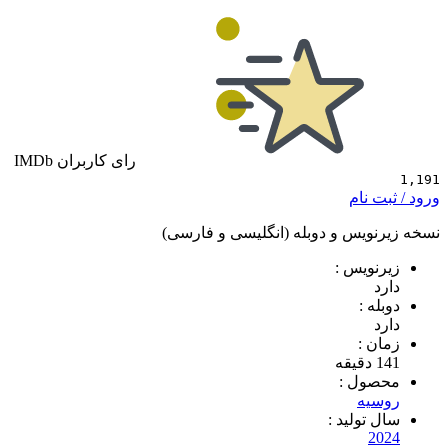
رای کاربران IMDb
 نام
ویس و دوبله (انگلیسی و فارسی)
ویس :
 :
 :
ول :
یه
تولید :
2