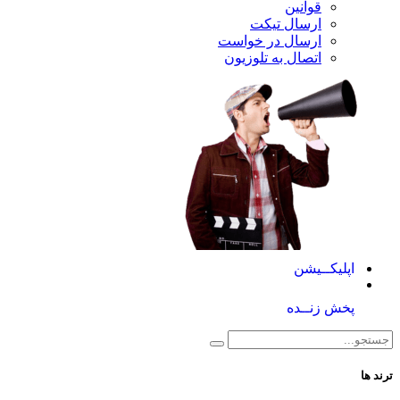
قوانین
ارسال تیکت
ارسال در خواست
اتصال به تلوزیون
کــیشن
 زنــده