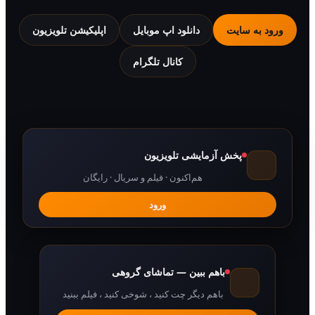
 به سایت
دانلود اپ موبایل
اپلیکیشن تلویزیون
کانال تلگرام
پخش آزمایشی تلویزیون
هم‌اکنون · فیلم و سریال · رایگان
ورود
باهم ببین — تماشای گروهی
باهم دیگر چت کنید ، شوخی کنید ، فیلم ببنید