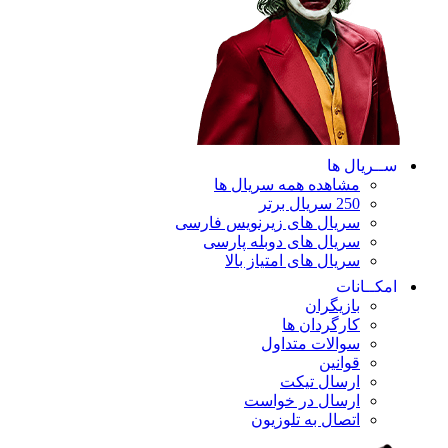
ســریال ها
مشاهده همه سریال ها
250 سریال برتر
سریال های زیرنویس فارسی
سریال های دوبله پارسی
سریال های امتیاز بالا
امکــانات
بازیگران
کارگردان ها
سوالات متداول
قوانین
ارسال تیکت
ارسال در خواست
اتصال به تلوزیون