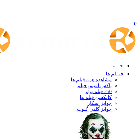
0
خــانه
فیــلم ها
مشاهده همه فیلم ها
باکس افیس فیلم
250 فیلم برتر
کالکشن فیلم ها
جوایز اسکار
جوایز گلدن گلوپ