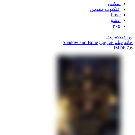
سکس
عنکبوت مقدس
Love
عشق
۳۶۵
ورود/عضویت
خانه
فیلم خارجی
Shadow and Bone
IMDb
7.6