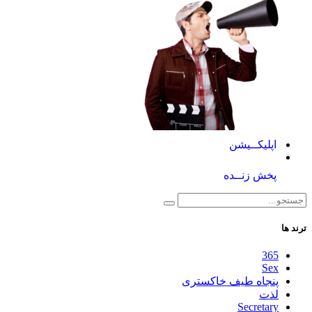
اپلیکــیشن
پخش زنــده
ترند ها
365
Sex
پنجاه طیف خاکستری
لذت
Secretary