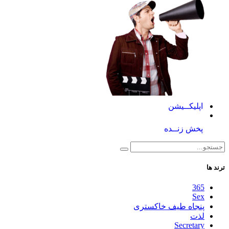
اپلیکــیشن
پخش زنــده
ترند ها
365
Sex
پنجاه طیف خاکستری
لذت
Secretary