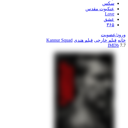
سکس
عنکبوت مقدس
Love
عشق
۳۶۵
ورود/عضویت
خانه
فیلم خارجی
فیلم هندی
Kannur Squad
IMDb
7.7