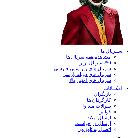
ســریال ها
مشاهده همه سریال ها
250 سریال برتر
سریال های زیرنویس فارسی
سریال های دوبله پارسی
سریال های امتیاز بالا
امکــانات
بازیگران
کارگردان ها
سوالات متداول
قوانین
ارسال تیکت
ارسال در خواست
اتصال به تلوزیون