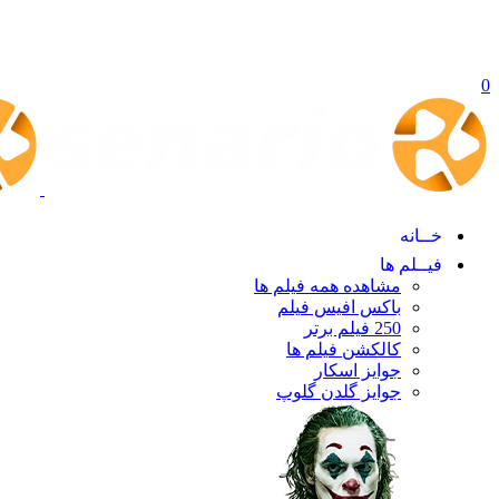
0
خــانه
فیــلم ها
مشاهده همه فیلم ها
باکس افیس فیلم
250 فیلم برتر
کالکشن فیلم ها
جوایز اسکار
جوایز گلدن گلوپ