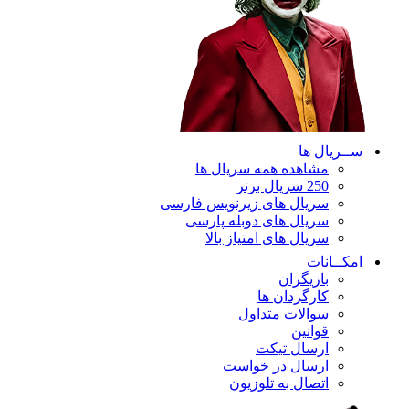
ســریال ها
مشاهده همه سریال ها
250 سریال برتر
سریال های زیرنویس فارسی
سریال های دوبله پارسی
سریال های امتیاز بالا
امکــانات
بازیگران
کارگردان ها
سوالات متداول
قوانین
ارسال تیکت
ارسال در خواست
اتصال به تلوزیون