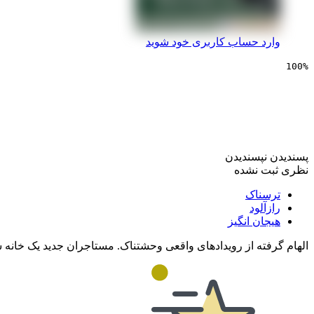
وارد حساب کاربری خود شوید
100%
سینمایی خانه برای اجاره
پسندیدن
نپسندیدن
نظری ثبت نشده
ترسناک
رازآلود
هیجان انگیز
الهام گرفته از رویدادهای واقعی وحشتناک. مستاجران جدید یک خانه ش