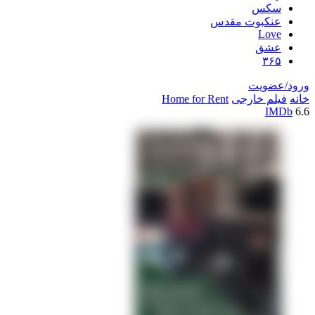
سکس
عنکبوت مقدس
Love
عشق
۳۶۵
ورود/عضویت
خانه
فیلم خارجی
Home for Rent
IMDb
6.6