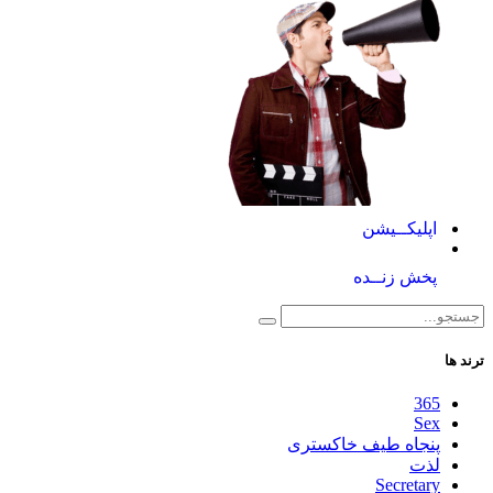
اپلیکــیشن
پخش زنــده
ترند ها
365
Sex
پنجاه طیف خاکستری
لذت
Secretary