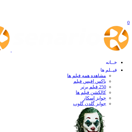
0
خــانه
فیــلم ها
مشاهده همه فیلم ها
باکس افیس فیلم
250 فیلم برتر
کالکشن فیلم ها
جوایز اسکار
جوایز گلدن گلوپ