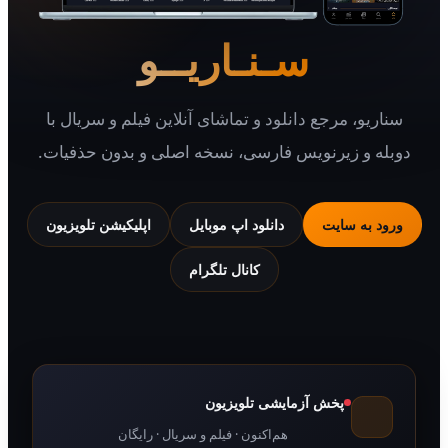
سـنـاریــو
یو، مرجع دانلود و تماشای آنلاین فیلم و سریال با
 و زیرنویس فارسی، نسخه اصلی و بدون حذفیات.
 به سایت
دانلود اپ موبایل
اپلیکیشن تلویزیون
کانال تلگرام
پخش آزمایشی تلویزیون
هم‌اکنون · فیلم و سریال · رایگان