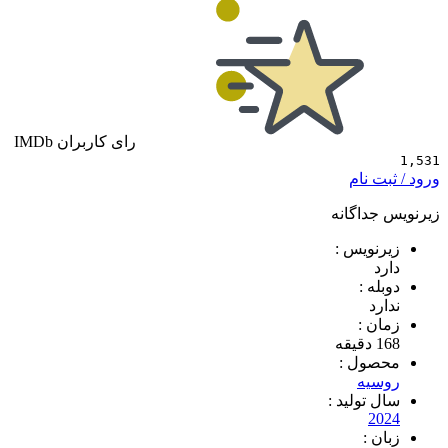
رای کاربران IMDb
 نام
داگانه
ویس :
 :
د
 :
ول :
یه
تولید :
2
 :