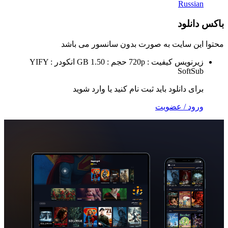
Rus
لود
 سایت به صورت
بدون سانسور
می باشد
نویس
کیفیت : 720p
حجم : GB 1.50
انکودر : YIFY
Sof
 دانلود باید ثبت نام کنید یا وارد شوید
 / عضویت