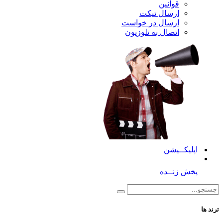
قوانین
ارسال تیکت
ارسال در خواست
اتصال به تلوزیون
کــیشن
 زنــده