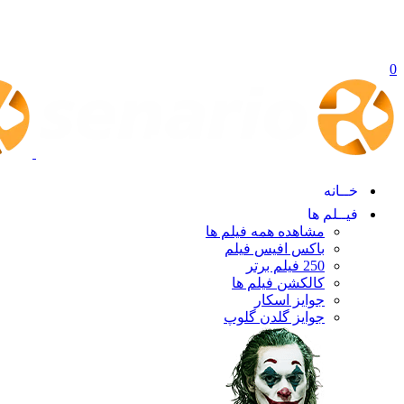
0
خــانه
فیــلم ها
مشاهده همه فیلم ها
باکس افیس فیلم
250 فیلم برتر
کالکشن فیلم ها
جوایز اسکار
جوایز گلدن گلوپ