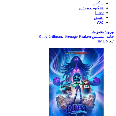
سکس
عنکبوت مقدس
Love
عشق
۳۶۵
ورود/عضویت
خانه
انیمیشن
Ruby Gillman, Teenage Kraken
IMDb
5.7