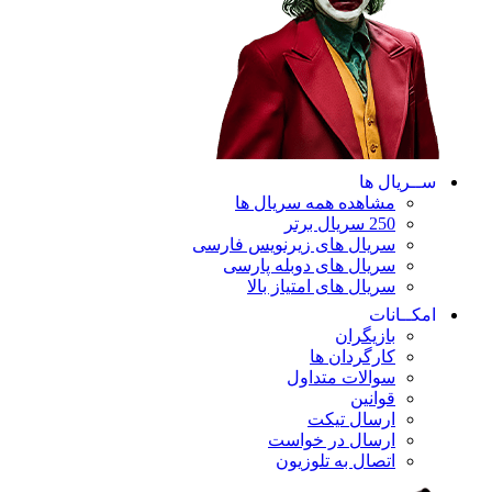
ســریال ها
مشاهده همه سریال ها
250 سریال برتر
سریال های زیرنویس فارسی
سریال های دوبله پارسی
سریال های امتیاز بالا
امکــانات
بازیگران
کارگردان ها
سوالات متداول
قوانین
ارسال تیکت
ارسال در خواست
اتصال به تلوزیون