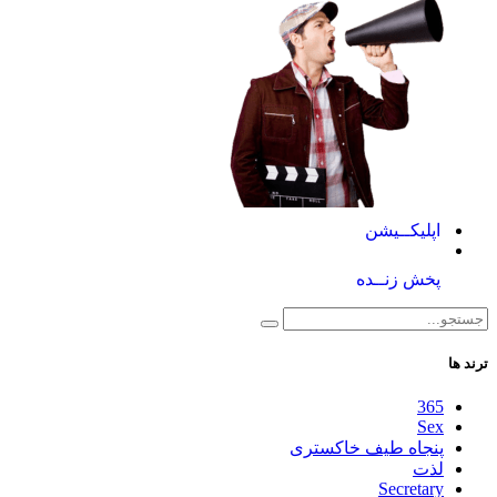
اپلیکــیشن
پخش زنــده
ترند ها
365
Sex
پنجاه طیف خاکستری
لذت
Secretary