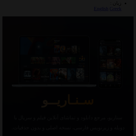
 :
English
G
سـنـاریــو
یو، مرجع دانلود و تماشای آنلاین فیلم و سریال با
 و زیرنویس فارسی، نسخه اصلی و بدون حذفیات.