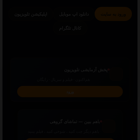
 به سایت
دانلود اپ موبایل
اپلیکیشن تلویزیون
کانال تلگرام
پخش آزمایشی تلویزیون
هم‌اکنون · فیلم و سریال · رایگان
ورود
باهم ببین — تماشای گروهی
باهم دیگر چت کنید ، شوخی کنید ، فیلم ببنید