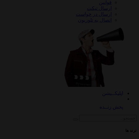
قوانین
ارسال تیکت
ارسال در خواست
اتصال به تلوزیون
کــیشن
 زنــده