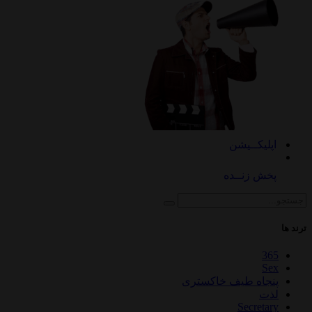
اپلیکــیشن
پخش زنــده
ترند ها
365
Sex
پنجاه طیف خاکستری
لذت
Secretary