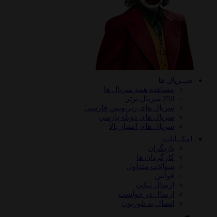
ســریال ها
مشاهده همه سریال ها
250 سریال برتر
سریال های زیرنویس فارسی
سریال های دوبله پارسی
سریال های امتیاز بالا
امکــانات
بازیگران
کارگردان ها
سوالات متداول
قوانین
ارسال تیکت
ارسال در خواست
اتصال به تلوزیون