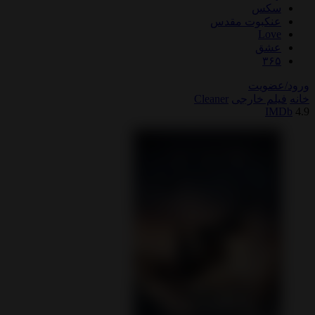
سکس
عنکبوت مقدس
Love
عشق
۳۶۵
ورود/عضویت
خانه
فیلم خارجی
Cleaner
IMDb
4.9