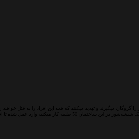
 از جنایتکاران به جشن سالانه یک شرکت حمله کرده و 300 نفر را گروگان میگیرند و تهدید میکنند که همه 
یک سرباز سابق به نام جوی (با بازی دیزی ریدلی) که اکنون به عنوان یک