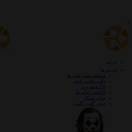
0
خــانه
فیــلم ها
مشاهده همه فیلم ها
باکس افیس فیلم
250 فیلم برتر
کالکشن فیلم ها
جوایز اسکار
جوایز گلدن گلوپ