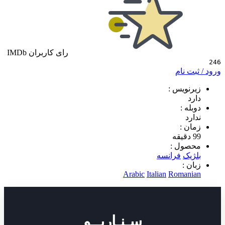
رای کاربران IMDb
 نام
ویس :
 :
د
 :
ول :
ک
فرانسه
 :
Arabic
Italian
Roman
سـنـاریــو