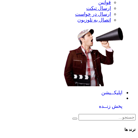
قوانین
ارسال تیکت
ارسال در خواست
اتصال به تلوزیون
کــیشن
 زنــده