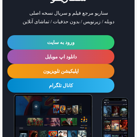
سناریو مرجع فیلم و سریال نسخه اصلی
دوبله / زیرنویس / بدون حذفیات / تماشای آنلاین
ورود به سایت
دانلود اپ موبایل
اپلیکیشن تلویزیون
کانال تلگرام