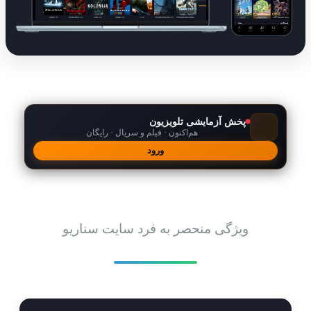
پخش آزمایشی تلویزیون
هم‌اکنون · فیلم و سریال · رایگان
ورود
امکانات
ویژگی منحصر به فرد سایت سناریو