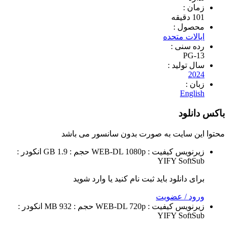
 :
ول :
ات متحده
سنی :
PG
تولید :
2
 :
Eng
لود
 سایت به صورت
بدون سانسور
می باشد
نویس
کیفیت : WEB-DL 1080p
حجم : GB 1.9
انکودر :
YIFY
Sof
 دانلود باید ثبت نام کنید یا وارد شوید
 / عضویت
نویس
کیفیت : WEB-DL 720p
حجم : 932 MB
انکودر :
YIFY
Sof