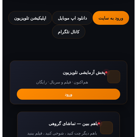
 به سایت
دانلود اپ موبایل
اپلیکیشن تلویزیون
کانال تلگرام
پخش آزمایشی تلویزیون
هم‌اکنون · فیلم و سریال · رایگان
ورود
باهم ببین — تماشای گروهی
باهم دیگر چت کنید ، شوخی کنید ، فیلم ببنید