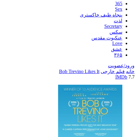
اه طیف خاکستری
Secre
س
بوت مقدس
L
ق
یت
خارجی
Bob Trevino Likes It