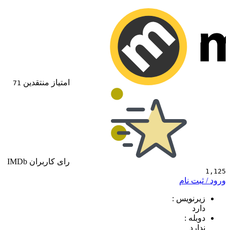
امتیاز منتقدین
71
رای کاربران IMDb
 نام
ویس :
 :
د