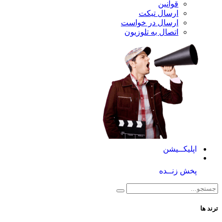
قوانین
ارسال تیکت
ارسال در خواست
اتصال به تلوزیون
کــیشن
 زنــده