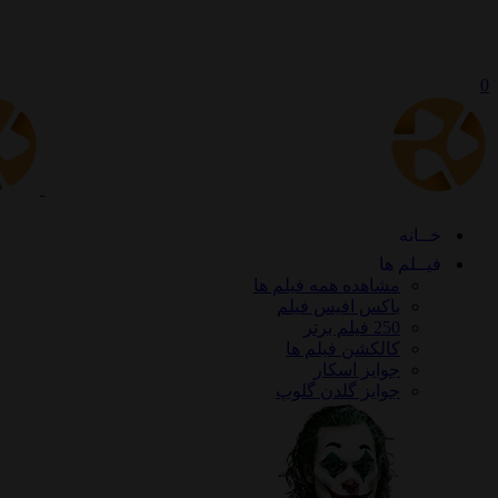
0
خــانه
فیــلم ها
مشاهده همه فیلم ها
باکس افیس فیلم
250 فیلم برتر
کالکشن فیلم ها
جوایز اسکار
جوایز گلدن گلوپ