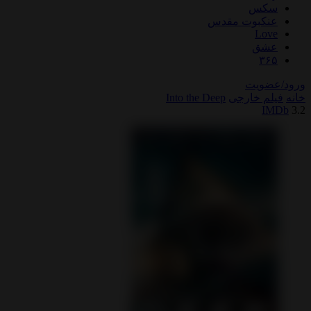
سکس
عنکبوت مقدس
Love
عشق
۳۶۵
ورود/عضویت
خانه
فیلم خارجی
Into the Deep
IMDb
3.2