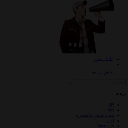
اپلیکــیشن
پخش زنــده
ترند ها
365
Sex
پنجاه طیف خاکستری
لذت
Secretary