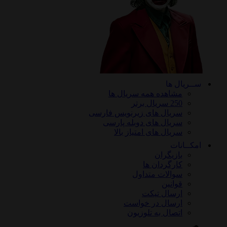
ســریال ها
مشاهده همه سریال ها
250 سریال برتر
سریال های زیرنویس فارسی
سریال های دوبله پارسی
سریال های امتیاز بالا
امکــانات
بازیگران
کارگردان ها
سوالات متداول
قوانین
ارسال تیکت
ارسال در خواست
اتصال به تلوزیون