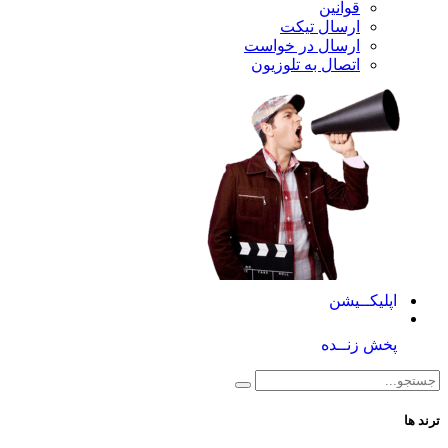
قوانین
ارسال تیکت
ارسال در خواست
اتصال به تلوزیون
کــیشن
 زنــده