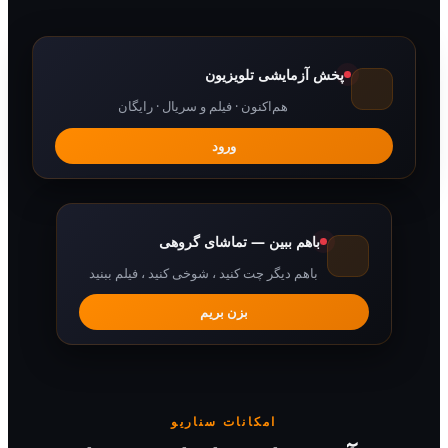
پخش آزمایشی تلویزیون
هم‌اکنون · فیلم و سریال · رایگان
ورود
باهم ببین — تماشای گروهی
باهم دیگر چت کنید ، شوخی کنید ، فیلم ببنید
بزن بریم
امکانات سناریو