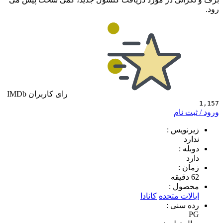
رای کاربران IMDb
 نام
ویس :
د
 :
 :
ول :
ات متحده
کانادا
سنی :