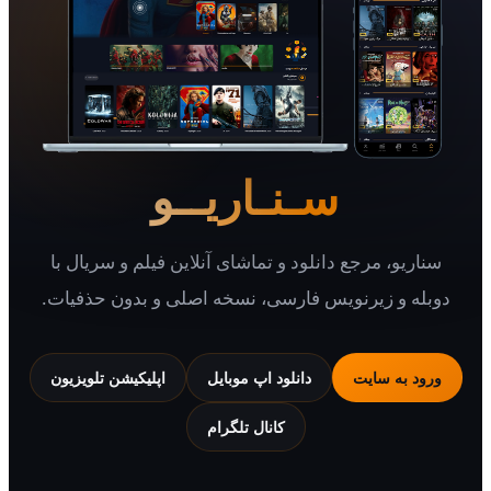
سـنـاریــو
یو، مرجع دانلود و تماشای آنلاین فیلم و سریال با
 و زیرنویس فارسی، نسخه اصلی و بدون حذفیات.
 به سایت
دانلود اپ موبایل
اپلیکیشن تلویزیون
کانال تلگرام