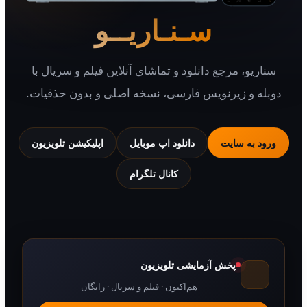
سـنـاریــو
یو، مرجع دانلود و تماشای آنلاین فیلم و سریال با
 و زیرنویس فارسی، نسخه اصلی و بدون حذفیات.
 به سایت
دانلود اپ موبایل
اپلیکیشن تلویزیون
کانال تلگرام
پخش آزمایشی تلویزیون
هم‌اکنون · فیلم و سریال · رایگان