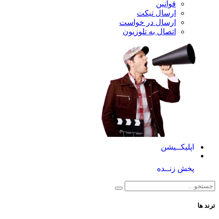
قوانین
ارسال تیکت
ارسال در خواست
اتصال به تلوزیون
کــیشن
 زنــده