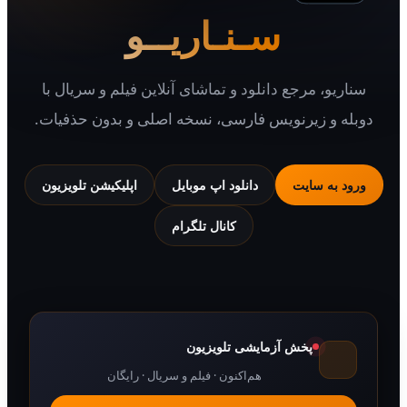
سـنـاریــو
یو، مرجع دانلود و تماشای آنلاین فیلم و سریال با
 و زیرنویس فارسی، نسخه اصلی و بدون حذفیات.
 به سایت
دانلود اپ موبایل
اپلیکیشن تلویزیون
کانال تلگرام
پخش آزمایشی تلویزیون
هم‌اکنون · فیلم و سریال · رایگان