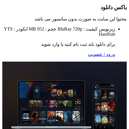
لود
 سایت به صورت
بدون سانسور
می باشد
نویس
کیفیت : BluRay 720p
حجم : 952 MB
انکودر : YTS
Hard
 دانلود باید ثبت نام کنید یا وارد شوید
 / عضویت