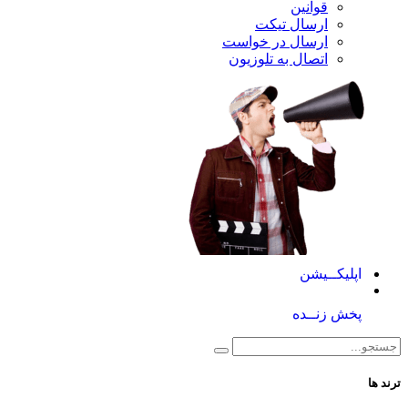
قوانین
ارسال تیکت
ارسال در خواست
اتصال به تلوزیون
کــیشن
 زنــده