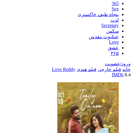
اه طیف خاکستری
Secre
س
بوت مقدس
L
ق
یت
خارجی
فیلم هندی
Love Reddy