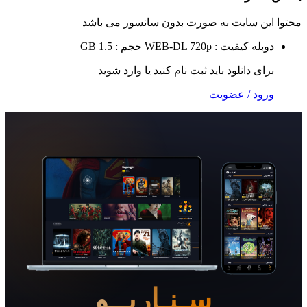
 سایت به صورت
بدون سانسور
می باشد
ه
کیفیت : WEB-DL 720p
حجم : 1.5 GB
 دانلود باید ثبت نام کنید یا وارد شوید
 / عضویت
سـنـاریــو