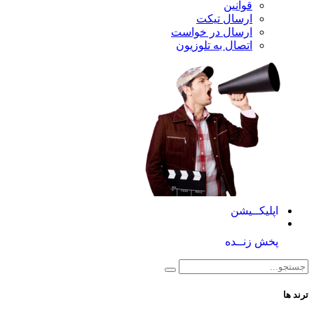
قوانین
ارسال تیکت
ارسال در خواست
اتصال به تلوزیون
کــیشن
 زنــده