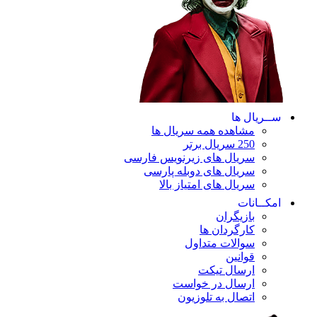
ســریال ها
مشاهده همه سریال ها
250 سریال برتر
سریال های زیرنویس فارسی
سریال های دوبله پارسی
سریال های امتیاز بالا
امکــانات
بازیگران
کارگردان ها
سوالات متداول
قوانین
ارسال تیکت
ارسال در خواست
اتصال به تلوزیون