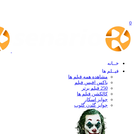
0
خــانه
فیــلم ها
مشاهده همه فیلم ها
باکس افیس فیلم
250 فیلم برتر
کالکشن فیلم ها
جوایز اسکار
جوایز گلدن گلوپ