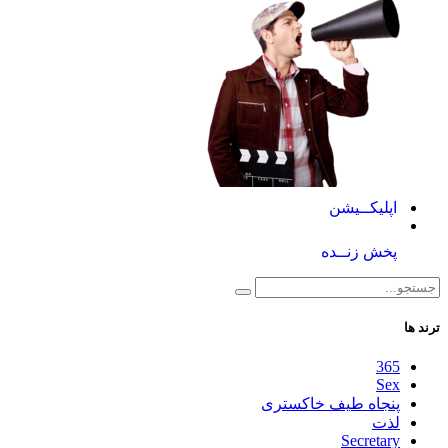
اپلیکــیشن
پخش زنــده
ترند ها
365
Sex
پنجاه طیف خاکستری
لذت
Secretary