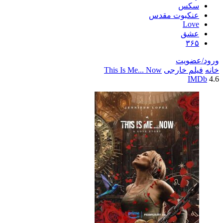
سکس
عنکبوت مقدس
Love
عشق
۳۶۵
ورود/عضویت
خانه
فیلم خارجی
This Is Me... Now
IMDb
4.6