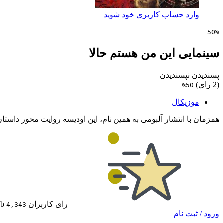
وارد حساب کاربری خود شوید
50%
سینمایی این من هستم حالا
پسندیدن
نپسندیدن
(2 رای)
50%
موزیکال
همزمان با انتشار آلبومی به همین نام، این اودیسه روایت محور داست
رای کاربران IMDb
4,343
ورود / ثبت نام