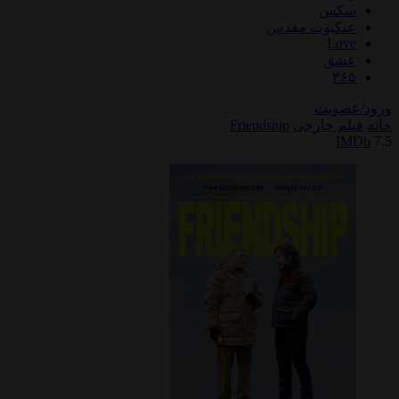
سکس
عنکبوت مقدس
Love
عشق
۳۶۵
ورود/عضویت
خانه
فیلم خارجی
Friendship
IMDb
7.5