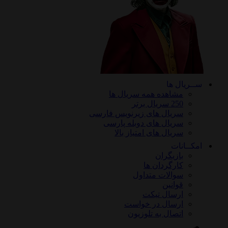
ســریال ها
مشاهده همه سریال ها
250 سریال برتر
سریال های زیرنویس فارسی
سریال های دوبله پارسی
سریال های امتیاز بالا
امکــانات
بازیگران
کارگردان ها
سوالات متداول
قوانین
ارسال تیکت
ارسال در خواست
اتصال به تلوزیون