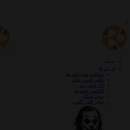
0
خــانه
فیــلم ها
مشاهده همه فیلم ها
باکس افیس فیلم
250 فیلم برتر
کالکشن فیلم ها
جوایز اسکار
جوایز گلدن گلوپ