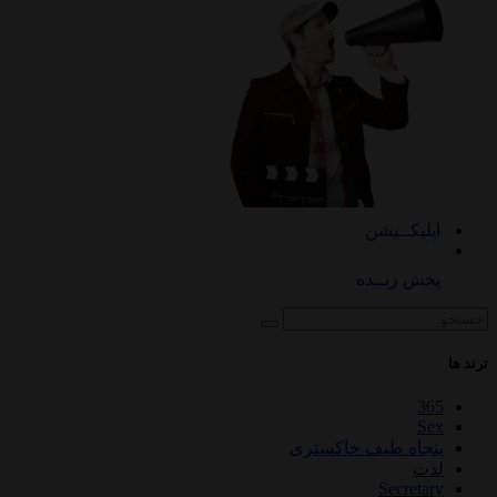
اپلیکــیشن
پخش زنــده
ترند ها
365
Sex
پنجاه طیف خاکستری
لذت
Secretary