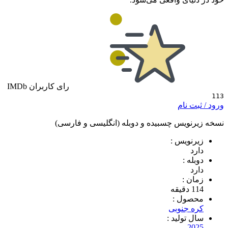
رای کاربران IMDb
 نام
ویس چسبیده و دوبله (انگلیسی و فارسی)
ویس :
 :
 :
ول :
جنوبی
تولید :
2