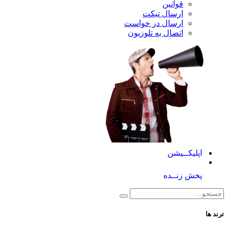
قوانین
ارسال تیکت
ارسال در خواست
اتصال به تلوزیون
کــیشن
 زنــده