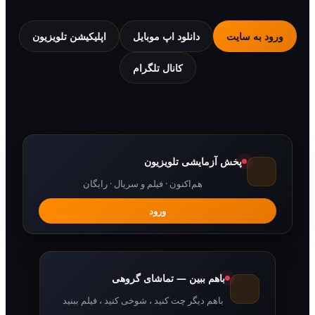
 به سایت
دانلود اپ موبایل
اپلیکیشن تلویزیون
کانال تلگرام
پخش آزمایشی تلویزیون
هم‌اکنون · فیلم و سریال · رایگان
ورود
باهم ببین — تماشای گروهی
باهم دیگر چت کنید ، شوخی کنید ، فیلم ببنید