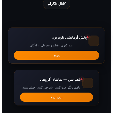
کانال تلگرام
پخش آزمایشی تلویزیون
هم‌اکنون · فیلم و سریال · رایگان
ورود
باهم ببین — تماشای گروهی
باهم دیگر چت کنید ، شوخی کنید ، فیلم ببنید
بزن بریم