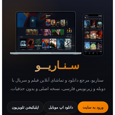
سـنـاریــو
یو، مرجع دانلود و تماشای آنلاین فیلم و سریال با
 و زیرنویس فارسی، نسخه اصلی و بدون حذفیات.
 به سایت
دانلود اپ موبایل
اپلیکیشن تلویزیون