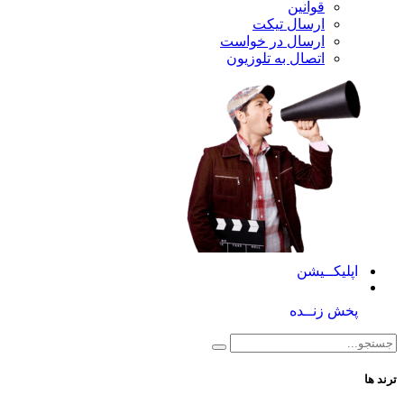
قوانین
ارسال تیکت
ارسال در خواست
اتصال به تلوزیون
کــیشن
 زنــده