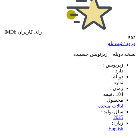
رای کاربران IMDb
 نام
ه + زیرنویس چسبیده
ویس :
 :
د
 :
ول :
ات متحده
تولید :
2
 :
Eng