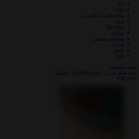
اه طیف خاکستری
Secre
س
بوت مقدس
L
ق
یت
خارجی
Luther: The Fallen Sun