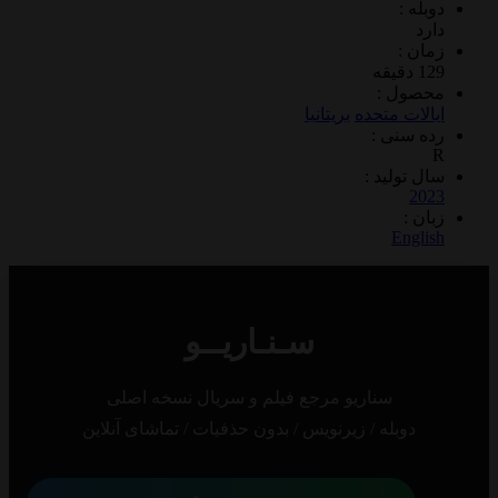
 :
 :
ول :
ات متحده
بریتانیا
سنی :
تولید :
2
 :
Eng
سـنـاریــو
سناریو مرجع فیلم و سریال نسخه اصلی
دوبله / زیرنویس / بدون حذفیات / تماشای آنلاین