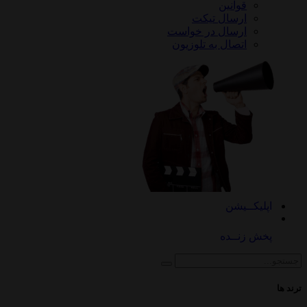
قوانین
ارسال تیکت
ارسال در خواست
اتصال به تلوزیون
کــیشن
 زنــده