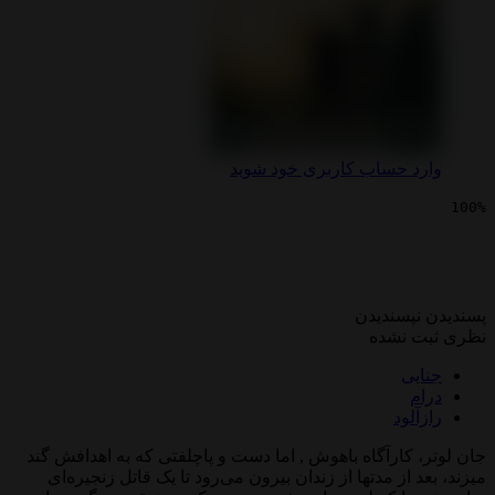
 حساب کاربری خود شوید
یی لوتر : سقوط خورشید
پسندیدن
 نشده
ی
لود
کارآگاه باهوش , اما دست و پاچلفتی که به اهدافش گند
 از مدتها از زندان بیرون می‌رود تا یک قاتل زنجیره‌ای