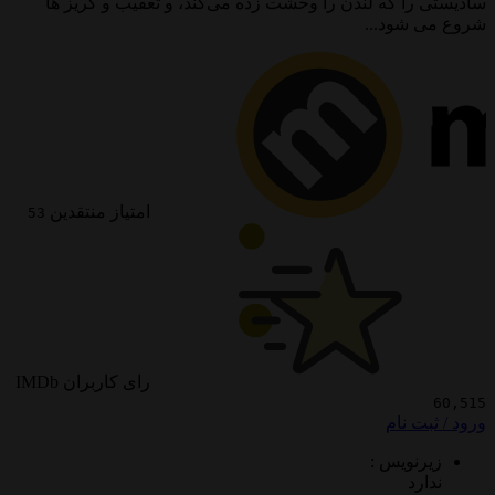
ا که لندن را وحشت زده می‌کند، و تعقیب و گریز ها
ود...
امتیاز منتقدین
53
رای کاربران IMDb
 نام
ویس :
د