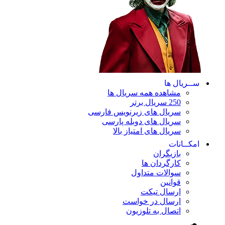
ســریال ها
مشاهده همه سریال ها
250 سریال برتر
سریال های زیرنویس فارسی
سریال های دوبله پارسی
سریال های امتیاز بالا
امکــانات
بازیگران
کارگردان ها
سوالات متداول
قوانین
ارسال تیکت
ارسال در خواست
اتصال به تلوزیون