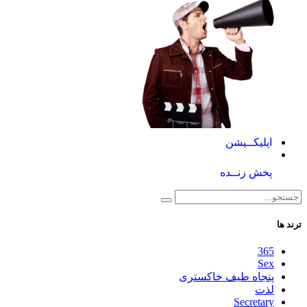
اپلیکــیشن
پخش زنــده
ترند ها
365
Sex
پنجاه طیف خاکستری
لذت
Secretary