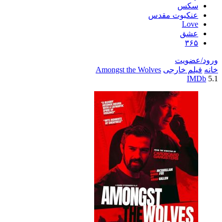
سکس
عنکبوت مقدس
Love
عشق
۳۶۵
ورود/عضویت
خانه
فیلم خارجی
Amongst the Wolves
IMDb
5.1