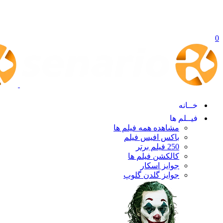
0
خــانه
فیــلم ها
مشاهده همه فیلم ها
باکس افیس فیلم
250 فیلم برتر
کالکشن فیلم ها
جوایز اسکار
جوایز گلدن گلوپ