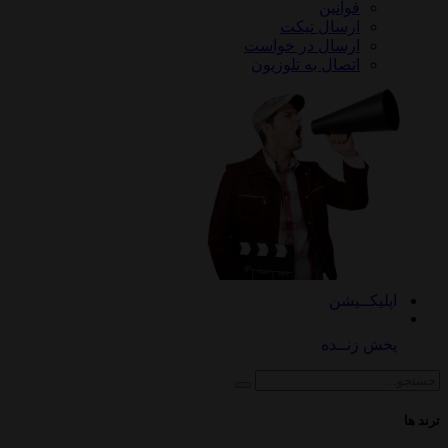
قوانین
ارسال تیکت
ارسال در خواست
اتصال به تلوزیون
کــیشن
 زنــده