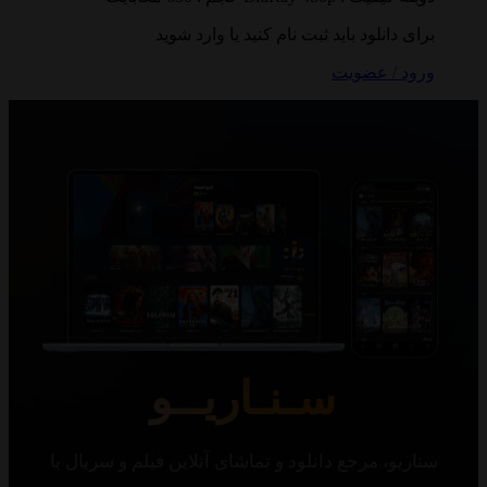
 دانلود باید ثبت نام کنید یا وارد شوید
 / عضویت
سـنـاریــو
یو، مرجع دانلود و تماشای آنلاین فیلم و سریال با