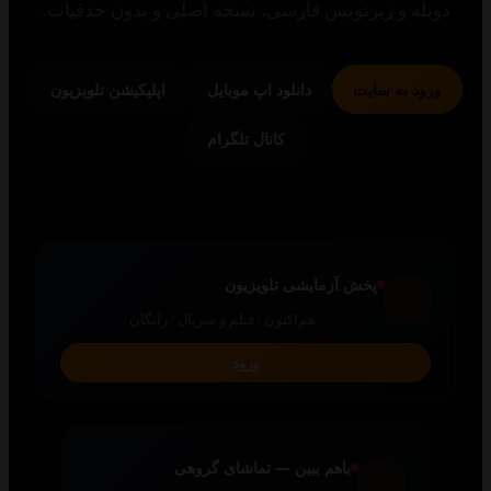
 و زیرنویس فارسی، نسخه اصلی و بدون حذفیات.
 به سایت
دانلود اپ موبایل
اپلیکیشن تلویزیون
کانال تلگرام
پخش آزمایشی تلویزیون
هم‌اکنون · فیلم و سریال · رایگان
ورود
باهم ببین — تماشای گروهی