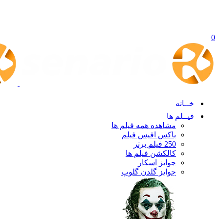
0
خــانه
فیــلم ها
مشاهده همه فیلم ها
باکس افیس فیلم
250 فیلم برتر
کالکشن فیلم ها
جوایز اسکار
جوایز گلدن گلوپ