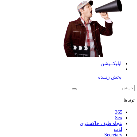
اپلیکــیشن
پخش زنــده
ترند ها
365
Sex
پنجاه طیف خاکستری
لذت
Secretary