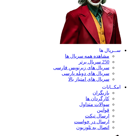
ســریال ها
مشاهده همه سریال ها
250 سریال برتر
سریال های زیرنویس فارسی
سریال های دوبله پارسی
سریال های امتیاز بالا
امکــانات
بازیگران
کارگردان ها
سوالات متداول
قوانین
ارسال تیکت
ارسال در خواست
اتصال به تلوزیون