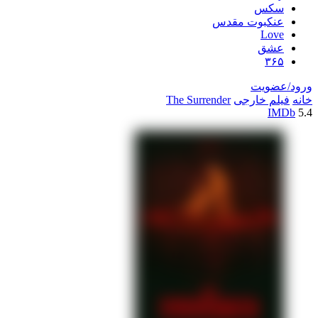
سکس
عنکبوت مقدس
Love
عشق
۳۶۵
ورود/عضویت
خانه
فیلم خارجی
The Surrender
IMDb
5.4