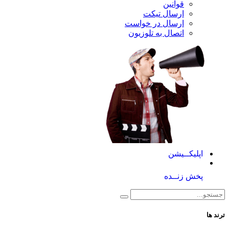
قوانین
ارسال تیکت
ارسال در خواست
اتصال به تلوزیون
کــیشن
 زنــده