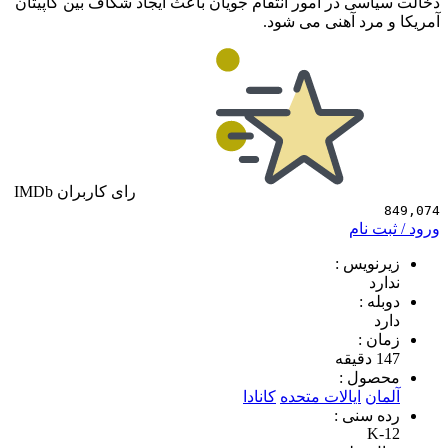
ی در امور انتقام جویان باعث ایجاد شکاف بین کاپیتان
رد آهنی می شود.
رای کاربران IMDb
 نام
ویس :
د
 :
 :
ول :
ن
ایالات متحده
کانادا
سنی :
K