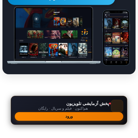
پخش آزمایشی تلویزیون
هم‌اکنون · فیلم و سریال · رایگان
ورود
امکانات