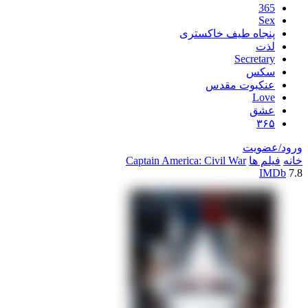
اه طیف خاکستری
Secre
س
بوت مقدس
L
ق
یت
ها
Captain America: Civil War