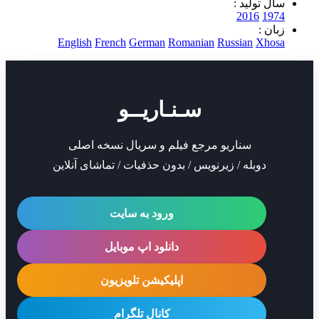
تولید :
2016
1
 :
English
French
German
Romanian
Russian
Xh
سـنـاریــو
سناریو مرجع فیلم و سریال نسخه اصلی
دوبله / زیرنویس / بدون حذفیات / تماشای آنلاین
ورود به سایت
دانلود اپ موبایل
اپلیکیشن تلویزیون
کانال تلگرام