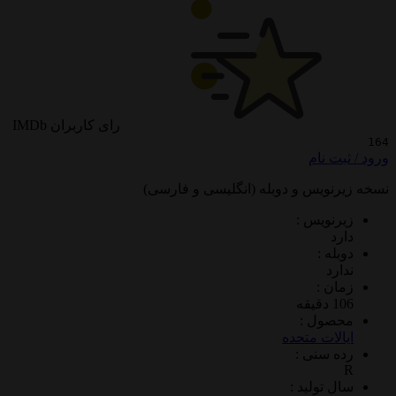
رای کاربران IMDb
 نام
ویس و دوبله (انگلیسی و فارسی)
ویس :
 :
د
 :
ول :
ات متحده
سنی :
تولید :