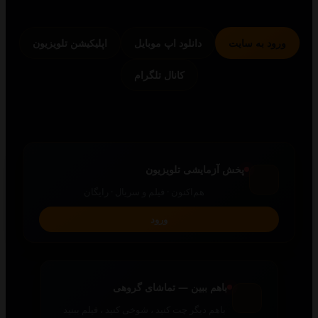
 به سایت
دانلود اپ موبایل
اپلیکیشن تلویزیون
کانال تلگرام
پخش آزمایشی تلویزیون
هم‌اکنون · فیلم و سریال · رایگان
ورود
باهم ببین — تماشای گروهی
باهم دیگر چت کنید ، شوخی کنید ، فیلم ببنید