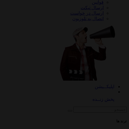
قوانین
ارسال تیکت
ارسال در خواست
اتصال به تلوزیون
کــیشن
 زنــده