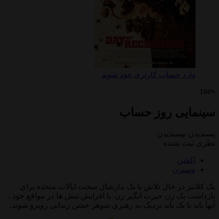
 حساب کاربری خود شوید
ی روز حساب
پسندیدن
 نشده
ن
رن
 در حال تلاش با یک مارشال سخت ایالات متحده برای
 زن حیرت انگیز زن. با افزایش تنش ها در مواقع خود ،
با یک باند نزدیک به رهبری شوهر خشن زندانی روبرو شوند.