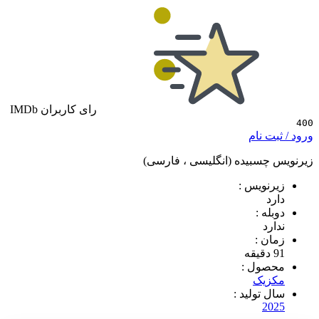
رای کاربران IMDb
 نام
سبیده (انگلیسی ، فارسی)
ویس :
 :
د
 :
ول :
یک
تولید :
2