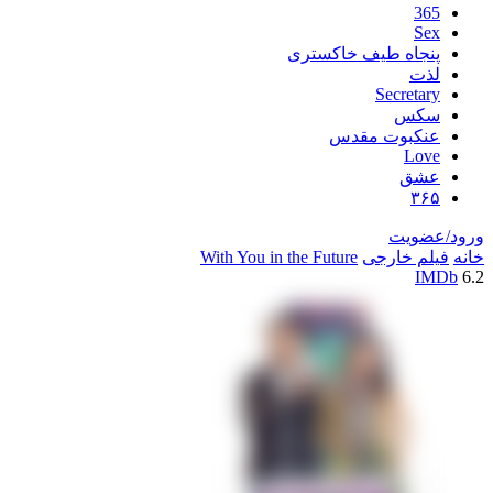
اه طیف خاکستری
Secre
س
بوت مقدس
L
ق
یت
خارجی
With You in the Future