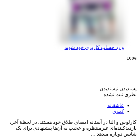
 حساب کاربری خود شوید
ی با تو در آینده
پسندیدن
 نشده
انه
ی
لنا در آستانه امضای طلاق خود هستند. در لحظهٔ آخر،
ه‌ای غیرمنتظره و عجیب به آن‌ها پیشنهادی برای یک
ره میدهد …