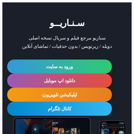
سـنـاریــو
سناریو مرجع فیلم و سریال نسخه اصلی
دوبله / زیرنویس / بدون حذفیات / تماشای آنلاین
ورود به سایت
دانلود اپ موبایل
اپلیکیشن تلویزیون
کانال تلگرام