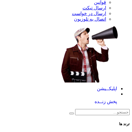
قوانین
ارسال تیکت
ارسال در خواست
اتصال به تلوزیون
کــیشن
 زنــده