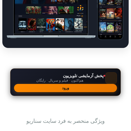
پخش آزمایشی تلویزیون
هم‌اکنون · فیلم و سریال · رایگان
ورود
امکانات
ویژگی منحصر به فرد سایت سناریو