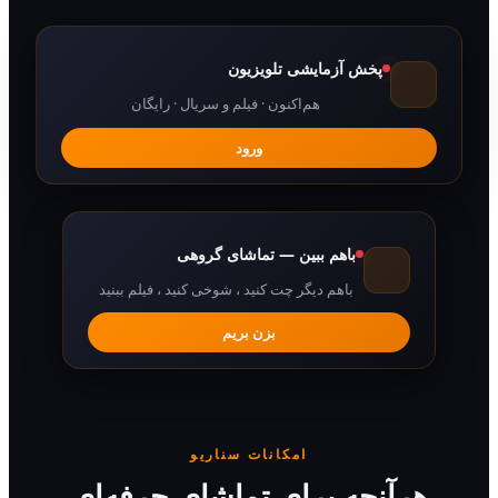
پخش آزمایشی تلویزیون
هم‌اکنون · فیلم و سریال · رایگان
ورود
باهم ببین — تماشای گروهی
باهم دیگر چت کنید ، شوخی کنید ، فیلم ببنید
بزن بریم
امکانات سناریو
رآنچه برای تماشای حرفه‌ای