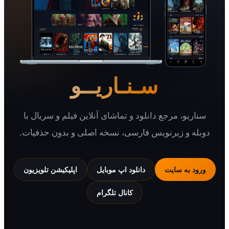
سـنـاریــو
یو، مرجع دانلود و تماشای آنلاین فیلم و سریال با
 و زیرنویس فارسی، نسخه اصلی و بدون حذفیات.
 به سایت
دانلود اپ موبایل
اپلیکیشن تلویزیون
کانال تلگرام