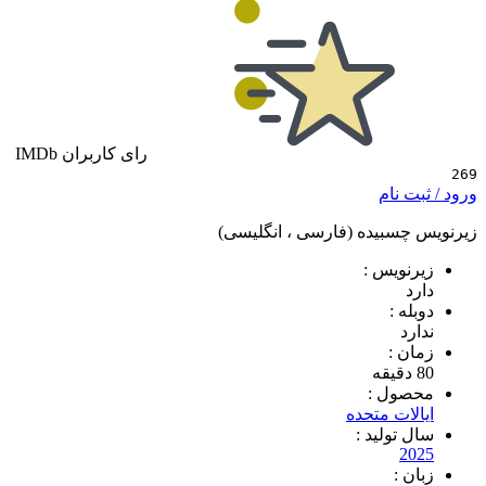
رای کاربران IMDb
 نام
سبیده (فارسی ، انگلیسی)
ویس :
 :
د
 :
ول :
ات متحده
تولید :
2
 :