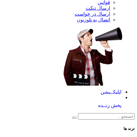
قوانین
ارسال تیکت
ارسال در خواست
اتصال به تلوزیون
کــیشن
 زنــده