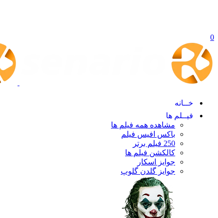
0
خــانه
فیــلم ها
مشاهده همه فیلم ها
باکس افیس فیلم
250 فیلم برتر
کالکشن فیلم ها
جوایز اسکار
جوایز گلدن گلوپ