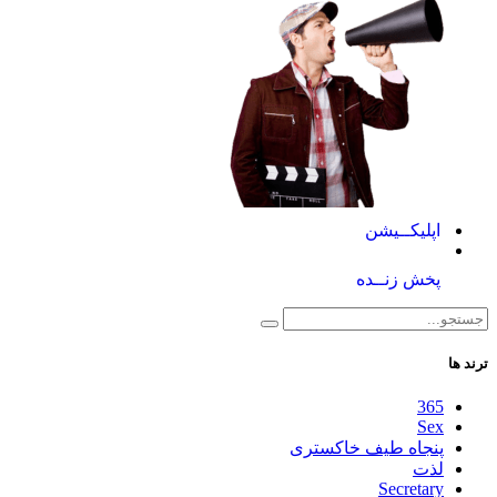
اپلیکــیشن
پخش زنــده
ترند ها
365
Sex
پنجاه طیف خاکستری
لذت
Secretary