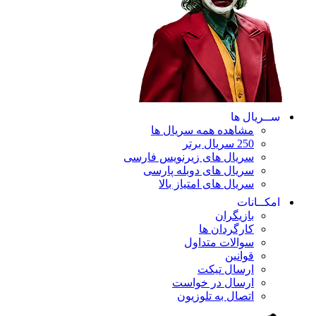
ســریال ها
مشاهده همه سریال ها
250 سریال برتر
سریال های زیرنویس فارسی
سریال های دوبله پارسی
سریال های امتیاز بالا
امکــانات
بازیگران
کارگردان ها
سوالات متداول
قوانین
ارسال تیکت
ارسال در خواست
اتصال به تلوزیون