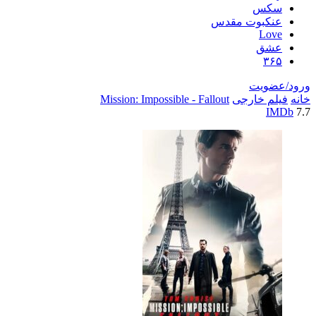
سکس
عنکبوت مقدس
Love
عشق
۳۶۵
ورود/عضویت
خانه
فیلم خارجی
Mission: Impossible - Fallout
IMDb
7.7