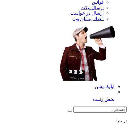
قوانین
ارسال تیکت
ارسال در خواست
اتصال به تلوزیون
کــیشن
 زنــده