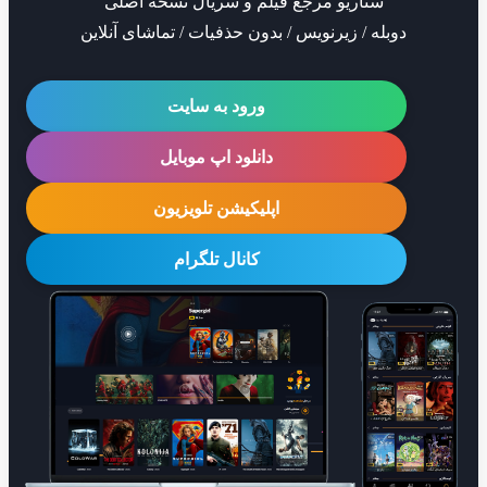
سناریو مرجع فیلم و سریال نسخه اصلی
دوبله / زیرنویس / بدون حذفیات / تماشای آنلاین
ورود به سایت
دانلود اپ موبایل
اپلیکیشن تلویزیون
کانال تلگرام