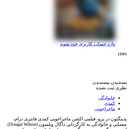
 حساب کاربری خود شوید
یی پدینگتون در پرو
پسندیدن
 نشده
ادگی
ی
راجویی
در پرو، فیلمی اکشن ماجراجویی کمدی فانتزی درام،
معمایی و خانوادگی به کارگردانی داگال ویلسون (Dougal Wilson)