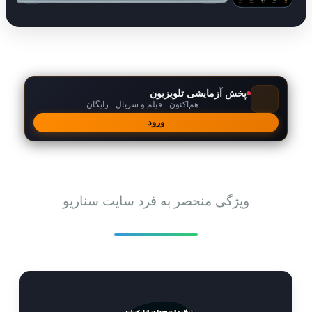
پخش آزمایشی تلویزیون
هم‌اکنون · فیلم و سریال · رایگان
ورود
امکانات
ویژگی منحصر به فرد سایت سناریو