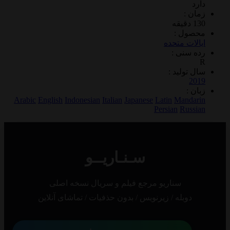
 :
ول :
ات متحده
سنی :
تولید :
2
 :
Arabic
English
Indonesian
Italian
Japanese
Latin
Mand
Persian
Rus
سـنـاریــو
سناریو مرجع فیلم و سریال نسخه اصلی
دوبله / زیرنویس / بدون حذفیات / تماشای آنلاین