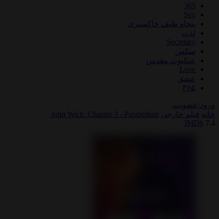
اه طیف خاکستری
Secre
س
بوت مقدس
L
ق
یت
خارجی
John Wick: Chapter 3 - Parabellum