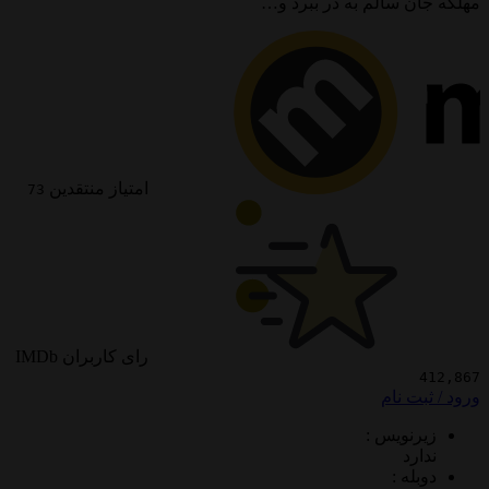
 سالم به در ببرد و…
امتیاز منتقدین
73
رای کاربران IMDb
 نام
ویس :
د
 :