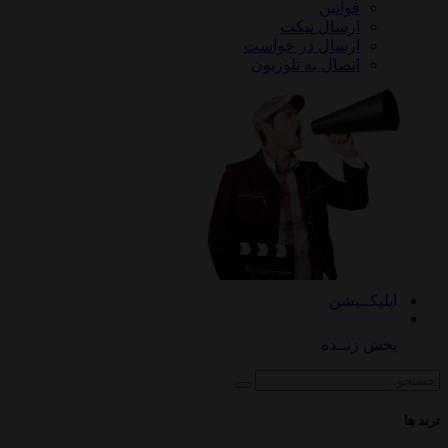
قوانین
ارسال تیکت
ارسال در خواست
اتصال به تلوزیون
کــیشن
 زنــده