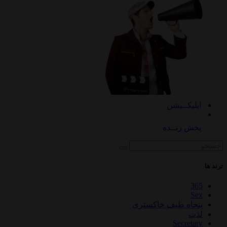
اپلیکــیشن
پخش زنــده
ترند ها
365
Sex
پنجاه طیف خاکستری
لذت
Secretary