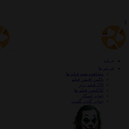
0
خــانه
فیــلم ها
مشاهده همه فیلم ها
باکس افیس فیلم
250 فیلم برتر
کالکشن فیلم ها
جوایز اسکار
جوایز گلدن گلوپ