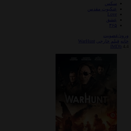
سکس
عنکبوت مقدس
Love
عشق
۳۶۵
ورود/عضویت
خانه
فیلم خارجی
WarHunt
IMDb
4.4