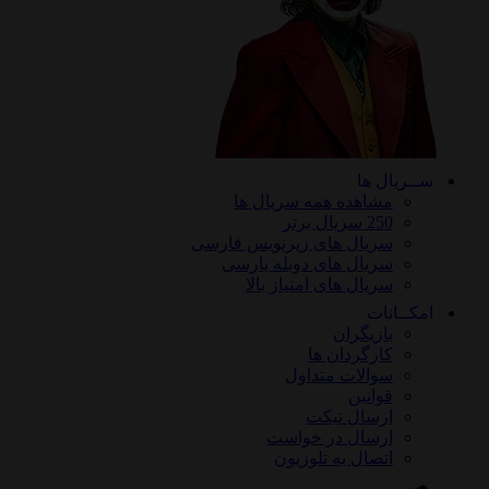
ســریال ها
مشاهده همه سریال ها
250 سریال برتر
سریال های زیرنویس فارسی
سریال های دوبله پارسی
سریال های امتیاز بالا
امکــانات
بازیگران
کارگردان ها
سوالات متداول
قوانین
ارسال تیکت
ارسال در خواست
اتصال به تلوزیون