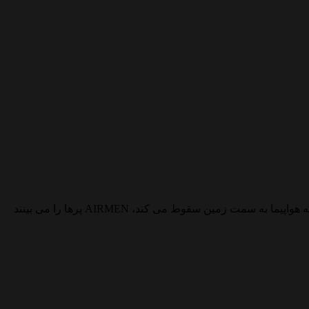
یک هواپیمای ارتش ایالات متحده در سال 1945 بر فراز جنگل سیاه آلمان پرواز کرد. ناگهان انبوهی از پرهای کلاغ آن را فرا گرفت. همانطور که هواپیما به سمت زمین سقوط می کند، AIRMEN پرها را می بینند