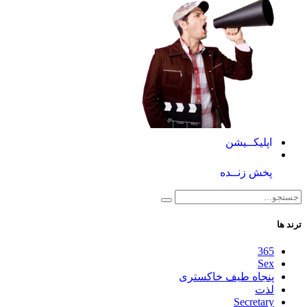
اپلیکــیشن
پخش زنــده
ترند ها
365
Sex
پنجاه طیف خاکستری
لذت
Secretary