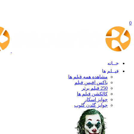
0
خــانه
فیــلم ها
مشاهده همه فیلم ها
باکس افیس فیلم
250 فیلم برتر
کالکشن فیلم ها
جوایز اسکار
جوایز گلدن گلوپ