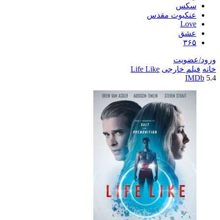
سکس
عنکبوت مقدس
Love
عشق
۳۶۵
ورود/عضویت
خانه
فیلم خارجی
Life Like
IMDb
5.4