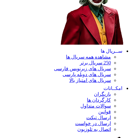
ســریال ها
مشاهده همه سریال ها
250 سریال برتر
سریال های زیرنویس فارسی
سریال های دوبله پارسی
سریال های امتیاز بالا
امکــانات
بازیگران
کارگردان ها
سوالات متداول
قوانین
ارسال تیکت
ارسال در خواست
اتصال به تلوزیون