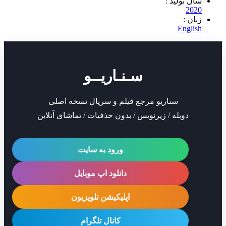
تولید :
2
 :
Eng
سـنـاریــو
سناریو مرجع فیلم و سریال نسخه اصلی
دوبله / زیرنویس / بدون حذفیات / تماشای آنلاین
ورود به سایت
دانلود اپ موبایل
اپلیکیشن تلویزیون
کانال تلگرام