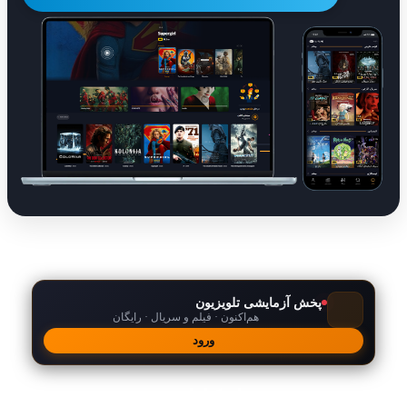
پخش آزمایشی تلویزیون
هم‌اکنون · فیلم و سریال · رایگان
ورود
امکانات