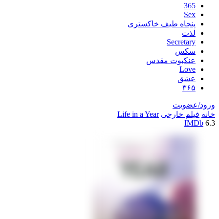
اه طیف خاکستری
Secre
س
بوت مقدس
L
ق
یت
خارجی
Life in a Year