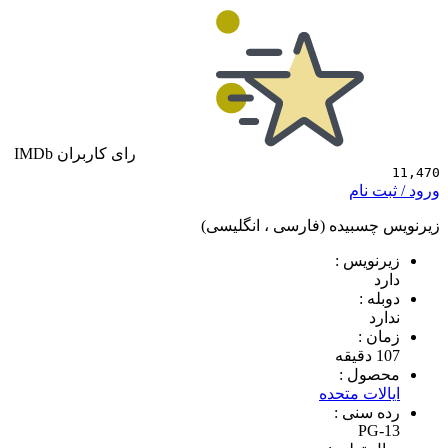
رای کاربران IMDb
 نام
سبیده (فارسی ، انگلیسی)
ویس :
 :
د
 :
ول :
ات متحده
سنی :
PG