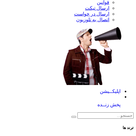
قوانین
ارسال تیکت
ارسال در خواست
اتصال به تلوزیون
کــیشن
 زنــده