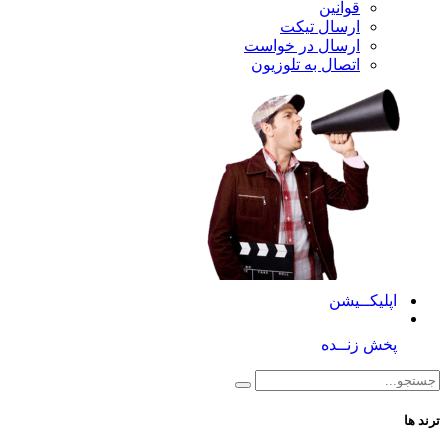
قوانین
ارسال تیکت
ارسال در خواست
اتصال به تلوزیون
کــیشن
 زنــده