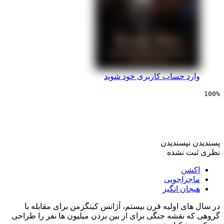
 حساب کاربری خود شوید
یی مرد پادشاه
پسندیدن
 نشده
ن
راجویی
ن انگیز
 اولیه قرن بیستم، آژانس کینگزمن برای مقابله با
نقشه جنگی برای از بین بردن میلیون ها نفر را طراحی