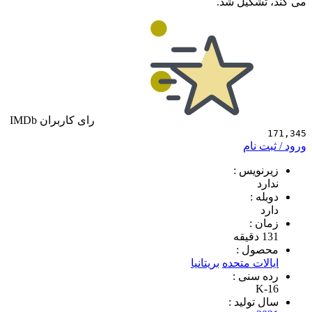
شکیل شد.
رای کاربران IMDb
 نام
ویس :
د
 :
 :
ول :
ات متحده
بریتانیا
سنی :
K
تولید :