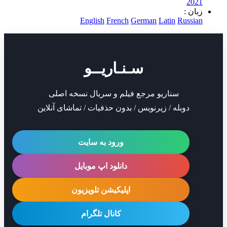
2
 :
English
French
German
Latin
Rus
سـنـاریــو
سناریو مرجع فیلم و سریال نسخه اصلی
دوبله / زیرنویس / بدون حذفیات / تماشای آنلاین
ورود به سایت
دانلود اپ موبایل
اپلیکیشن تلویزیون
کانال تلگرام