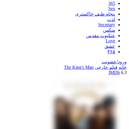
اه طیف خاکستری
Secre
س
بوت مقدس
L
ق
یت
خارجی
The King's Man