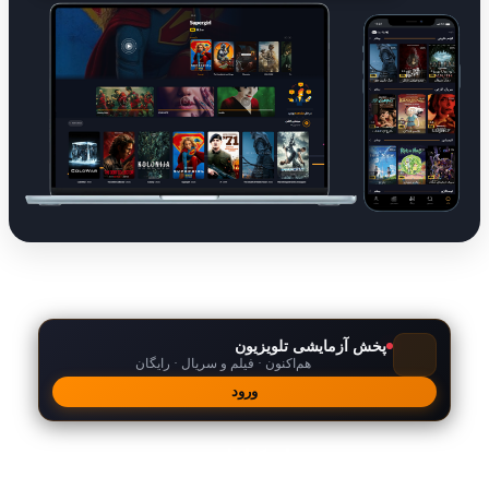
پخش آزمایشی تلویزیون
هم‌اکنون · فیلم و سریال · رایگان
ورود
امکانات