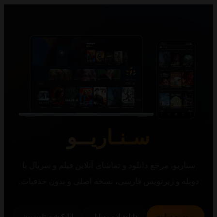
سـنـاریــو
یو، مرجع دانلود و تماشای آنلاین فیلم و سریال با
 و زیرنویس فارسی، نسخه اصلی و بدون حذفیات.
 به سایت
دانلود اپ موبایل
اپلیکیشن تلویزیون