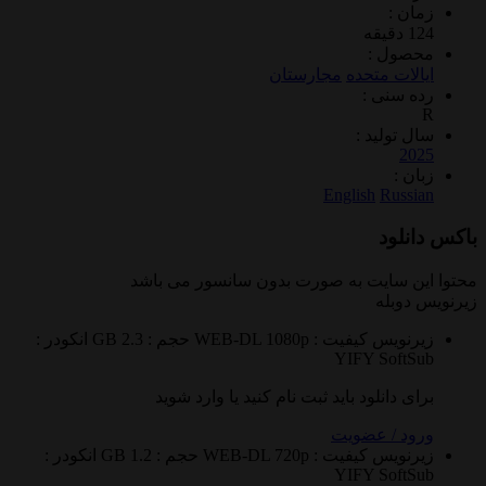
 :
ول :
ات متحده
مجارستان
سنی :
تولید :
2
 :
English
Rus
لود
 سایت به صورت
بدون سانسور
می باشد
وبله
نویس
کیفیت : WEB-DL 1080p
حجم : 2.3 GB
انکودر :
YIFY
Sof
 دانلود باید ثبت نام کنید یا وارد شوید
 / عضویت
نویس
کیفیت : WEB-DL 720p
حجم : 1.2 GB
انکودر :
YIFY
Sof