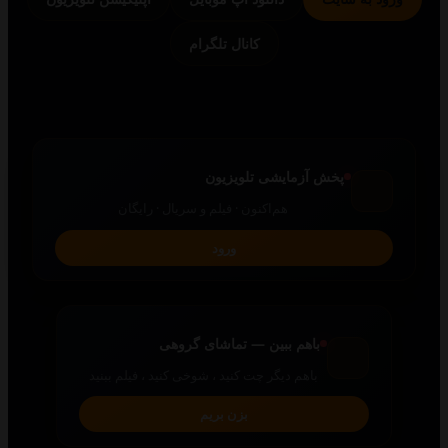
کانال تلگرام
پخش آزمایشی تلویزیون
هم‌اکنون · فیلم و سریال · رایگان
ورود
باهم ببین — تماشای گروهی
باهم دیگر چت کنید ، شوخی کنید ، فیلم ببنید
بزن بریم