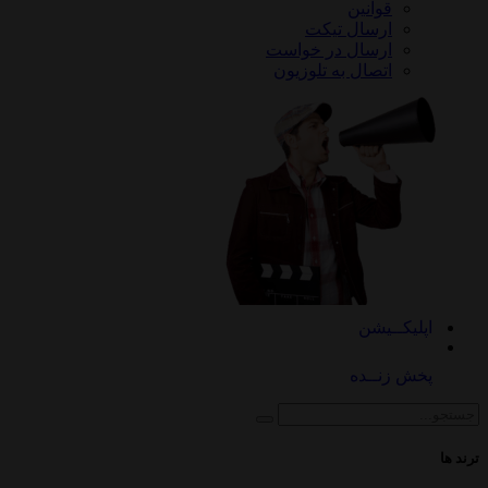
قوانین
ارسال تیکت
ارسال در خواست
اتصال به تلوزیون
کــیشن
 زنــده