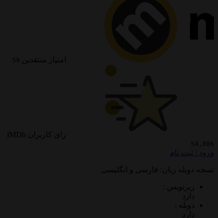
امتیاز منتقدین
59
رای کاربران IMDb
 نام
ه زبان: فارسی و انگلیسی
ویس :
 :