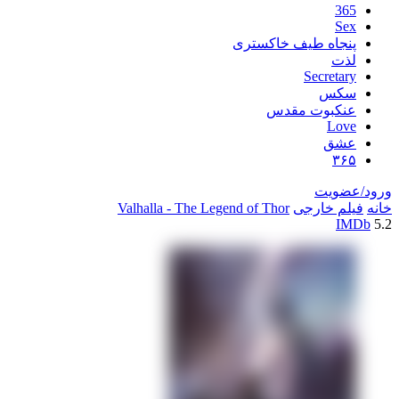
اه طیف خاکستری
Secre
س
بوت مقدس
L
ق
یت
خارجی
Valhalla - The Legend of Thor