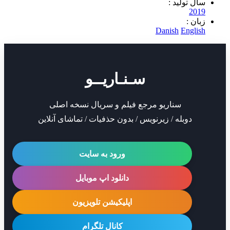
تولید :
2
 :
Danish
Eng
سـنـاریــو
سناریو مرجع فیلم و سریال نسخه اصلی
دوبله / زیرنویس / بدون حذفیات / تماشای آنلاین
ورود به سایت
دانلود اپ موبایل
اپلیکیشن تلویزیون
کانال تلگرام