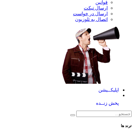
قوانین
ارسال تیکت
ارسال در خواست
اتصال به تلوزیون
کــیشن
 زنــده