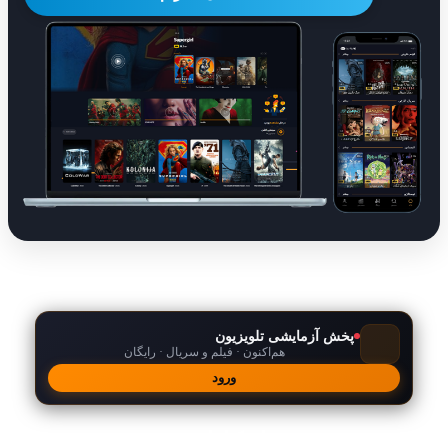
پخش آزمایشی تلویزیون
هم‌اکنون · فیلم و سریال · رایگان
ورود
امکانات