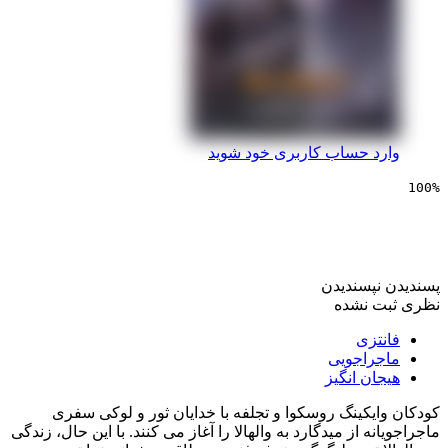
 حساب کاربری خود شوید
ی والهالا – افسانه ثور
پسندیدن
 نشده
زی
راجویی
ن انگیز
کینگ روسکوا و تجلفه با خدایان ثور و لوکی سفری
 از میدگارد به والهالا را آغاز می کنند. با این حال، زندگی