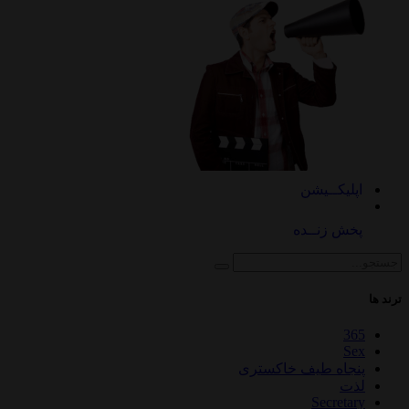
اپلیکــیشن
پخش زنــده
ترند ها
365
Sex
پنجاه طیف خاکستری
لذت
Secretary