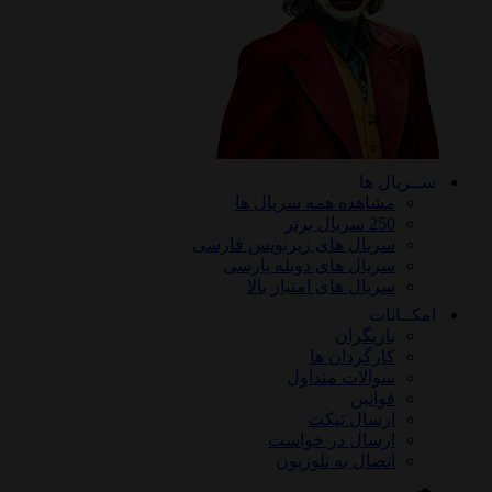
ســریال ها
مشاهده همه سریال ها
250 سریال برتر
سریال های زیرنویس فارسی
سریال های دوبله پارسی
سریال های امتیاز بالا
امکــانات
بازیگران
کارگردان ها
سوالات متداول
قوانین
ارسال تیکت
ارسال در خواست
اتصال به تلوزیون