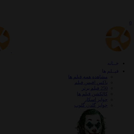
0
خــانه
فیــلم ها
مشاهده همه فیلم ها
باکس افیس فیلم
250 فیلم برتر
کالکشن فیلم ها
جوایز اسکار
جوایز گلدن گلوپ