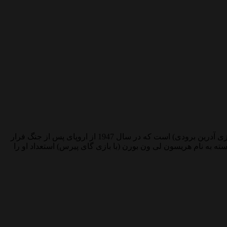
بروتالیست، فیلمی درام و تاریخی به کارگردانی بردی کوربت (Brady Corbet) است. در مورد یک معمار مشهور اروپایی به نام لاسلو توت (با بازی آدرین برودی) است که در سال 1947 از اروپای پس از جنگ فرار
سته به نام هریسون لی ون بورن (با بازی گای پیرس) استعداد او را