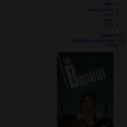
سکس
عنکبوت مقدس
Love
عشق
۳۶۵
ورود/عضویت
خانه
فیلم خارجی
The Brutalist
IMDb
7.9