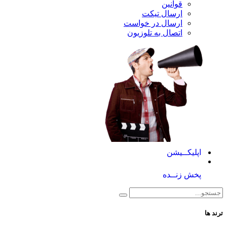
قوانین
ارسال تیکت
ارسال در خواست
اتصال به تلوزیون
کــیشن
 زنــده