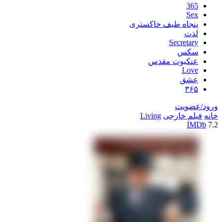
اه طیف خاکستری
Secre
س
بوت مقدس
L
ق
یت
خارجی
Living