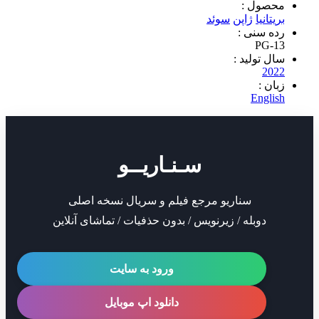
ول :
نیا
ژاپن
سوئد
سنی :
PG
تولید :
2
 :
Eng
سـنـاریــو
سناریو مرجع فیلم و سریال نسخه اصلی
دوبله / زیرنویس / بدون حذفیات / تماشای آنلاین
ورود به سایت
دانلود اپ موبایل