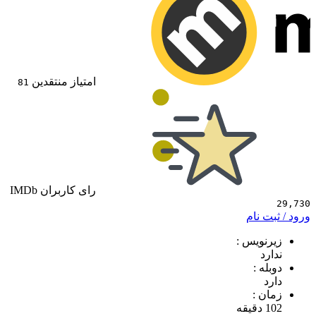
امتیاز منتقدین
81
رای کاربران IMDb
 نام
ویس :
د
 :
 :