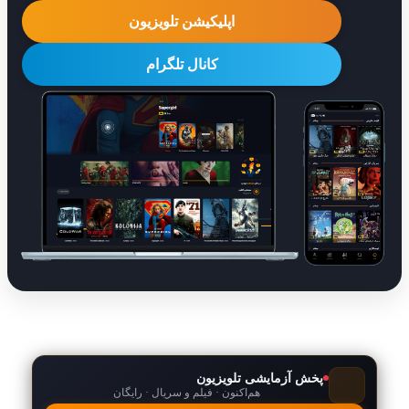
اپلیکیشن تلویزیون
کانال تلگرام
پخش آزمایشی تلویزیون
هم‌اکنون · فیلم و سریال · رایگان