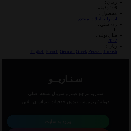
 :
ول :
الیا
ایالات متحده
سنی :
تولید :
2
 :
English
French
German
Greek
Persian
Tur
سـنـاریــو
سناریو مرجع فیلم و سریال نسخه اصلی
دوبله / زیرنویس / بدون حذفیات / تماشای آنلاین
ورود به سایت