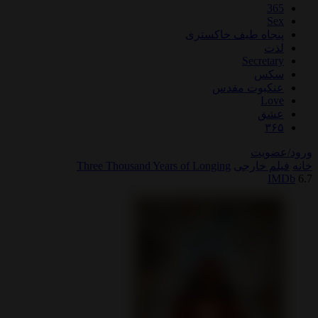
اه طیف خاکستری
Secre
س
بوت مقدس
L
ق
یت
خارجی
Three Thousand Years of Longing