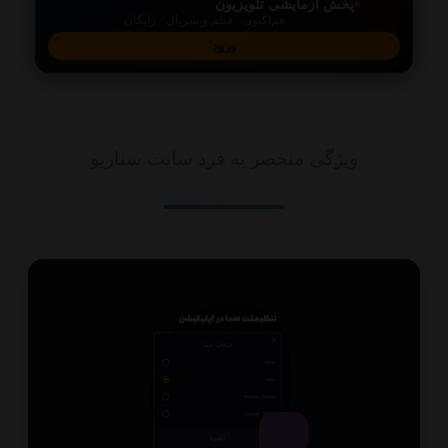
پخش آزمایشی تلویزیون
هم‌اکنون · فیلم و سریال · رایگان
ورود
امکانات
ویژگی منحصر به فرد سایت سناریو