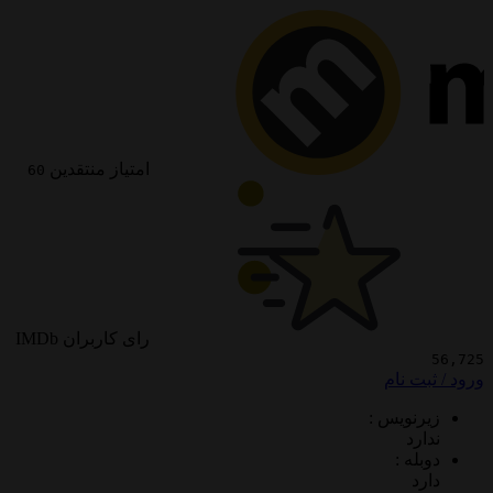
امتیاز منتقدین
60
رای کاربران IMDb
 نام
ویس :
د
 :