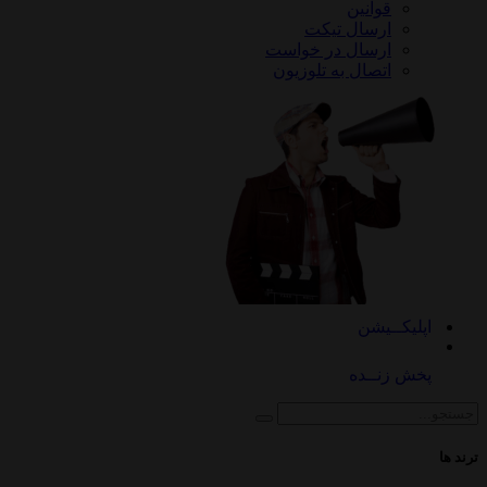
قوانین
ارسال تیکت
ارسال در خواست
اتصال به تلوزیون
کــیشن
 زنــده