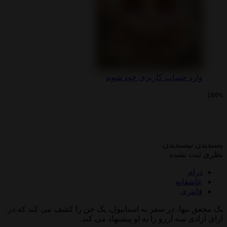
 حساب کاربری خود شوید
یی سه هزار سال حسرت
پسندیدن
 نشده
انه
زی
نها، در سفر به استانبول، یک جن را کشف می کند که در
 سه آرزو را به او پیشنهاد می کند.