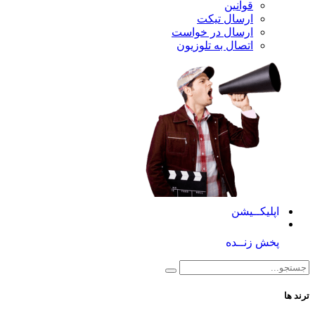
قوانین
ارسال تیکت
ارسال در خواست
اتصال به تلوزیون
کــیشن
 زنــده