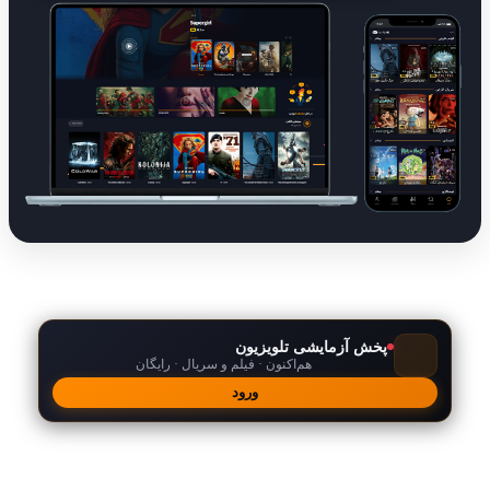
پخش آزمایشی تلویزیون
هم‌اکنون · فیلم و سریال · رایگان
ورود
امکانات