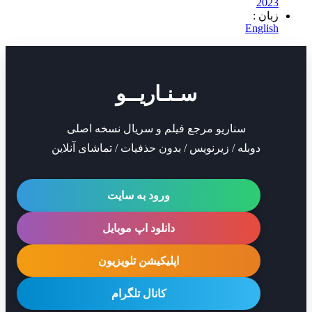
2
 :
Eng
سـنـاریــو
سناریو مرجع فیلم و سریال نسخه اصلی
دوبله / زیرنویس / بدون حذفیات / تماشای آنلاین
ورود به سایت
دانلود اپ موبایل
اپلیکیشن تلویزیون
کانال تلگرام