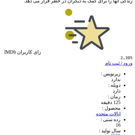
 را برای کمک به دیگران در خطر قرار می دهد.
رای کاربران IMDb
 نام
ویس :
د
 :
 :
ول :
ات متحده
سنی :
تولید :