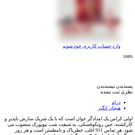
 حساب کاربری خود شوید
یی شهر آسفالت
پسندیدن
 نشده
ن انگیز
 یک امدادگر جوان است که با یک شریک سازش ناپذیر و
 جین روتکوفسکی، به شیفت شب نیویورک منصوب می
شود. هر تماس 911 اغلب خطرناک و نامطمئن است و هر روز