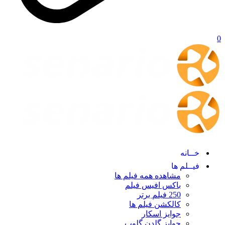
0
خــانه
فیــلم ها
مشاهده همه فیلم ها
باکس افیس فیلم
250 فیلم برتر
کالکشن فیلم ها
جوایز اسکار
جوایز گلدن گلوپ