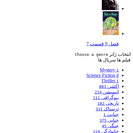
فصل 9 قسمت 7
انتخاب ژانر
Choose a genre
فیلم ها
سریال ها
Mystery
1
Science Fiction
0
Thriller
1
اکشن
863
انیمیشن
214
بیوگرافی
111
تاریخی
102
ترسناک
331
جنایت
1
جنایی
375
جنگی
45
خانوادگی
124