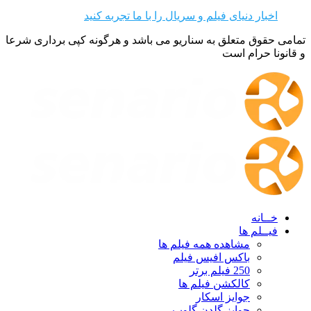
اخبار دنیای فیلم و سریال را با ما تجربه کنید
تمامی حقوق متعلق به سناریو می باشد و هرگونه کپی برداری شرعا
و قانونا حرام است
خــانه
فیــلم ها
مشاهده همه فیلم ها
باکس افیس فیلم
250 فیلم برتر
کالکشن فیلم ها
جوایز اسکار
جوایز گلدن گلوپ