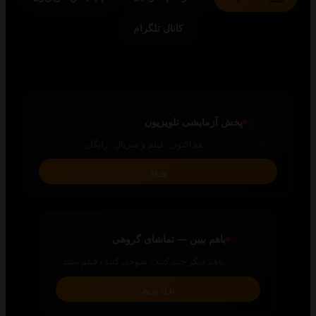
کانال تلگرام
پخش آزمایشی تلویزیون
هم‌اکنون · فیلم و سریال · رایگان
ورود
باهم ببین — تماشای گروهی
باهم دیگر چت کنید ، شوخی کنید ، فیلم ببنید
بزن بریم