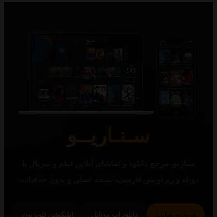
سـنـاریــو
یو، مرجع دانلود و تماشای آنلاین فیلم و سریال با
 و زیرنویس فارسی، نسخه اصلی و بدون حذفیات.
 به سایت
دانلود اپ موبایل
اپلیکیشن تلویزیون