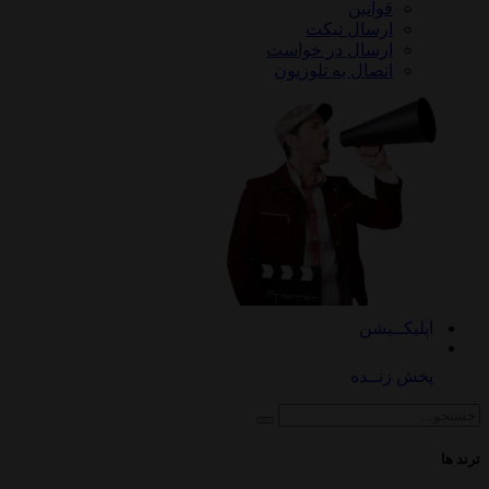
قوانین
ارسال تیکت
ارسال در خواست
اتصال به تلوزیون
کــیشن
 زنــده