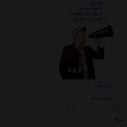
قوانین
ارسال تیکت
ارسال در خواست
اتصال به تلوزیون
کــیشن
 زنــده