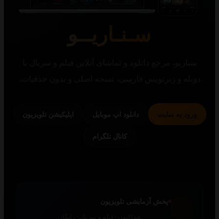
سـنـاریــو
یو، مرجع دانلود و تماشای آنلاین فیلم و سریال با
 و زیرنویس فارسی، نسخه اصلی و بدون حذفیات.
 به سایت
دانلود اپ موبایل
اپلیکیشن تلویزیون
کانال تلگرام
پخش آزمایشی تلویزیون
هم‌اکنون · فیلم و سریال · رایگان