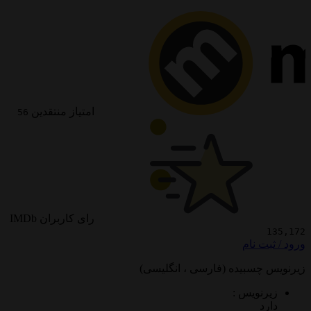
امتیاز منتقدین
56
رای کاربران IMDb
 نام
سبیده (فارسی ، انگلیسی)
ویس :