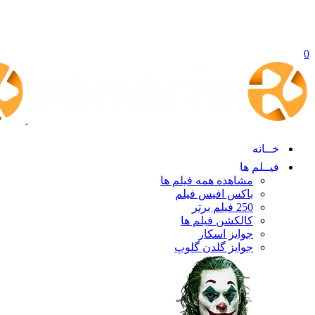
0
خــانه
فیــلم ها
مشاهده همه فیلم ها
باکس افیس فیلم
250 فیلم برتر
کالکشن فیلم ها
جوایز اسکار
جوایز گلدن گلوپ