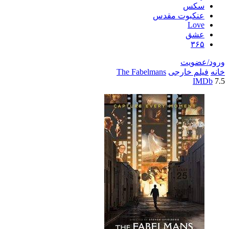
سکس
عنکبوت مقدس
Love
عشق
۳۶۵
ورود/عضویت
خانه
فیلم خارجی
The Fabelmans
IMDb
7.5