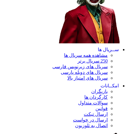
ســریال ها
مشاهده همه سریال ها
250 سریال برتر
سریال های زیرنویس فارسی
سریال های دوبله پارسی
سریال های امتیاز بالا
امکــانات
بازیگران
کارگردان ها
سوالات متداول
قوانین
ارسال تیکت
ارسال در خواست
اتصال به تلوزیون