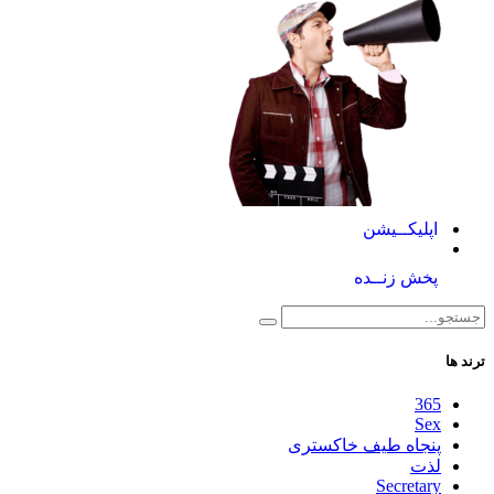
اپلیکــیشن
پخش زنــده
ترند ها
365
Sex
پنجاه طیف خاکستری
لذت
Secretary