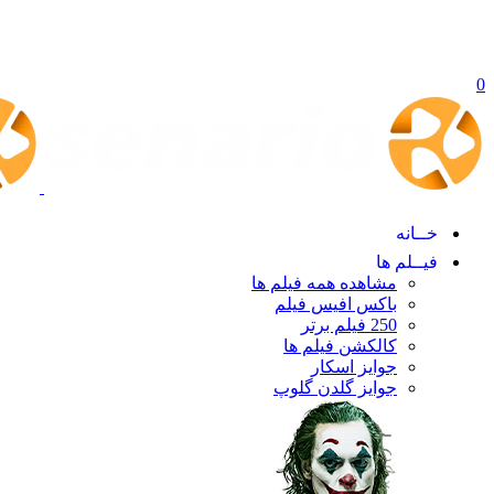
0
خــانه
فیــلم ها
مشاهده همه فیلم ها
باکس افیس فیلم
250 فیلم برتر
کالکشن فیلم ها
جوایز اسکار
جوایز گلدن گلوپ