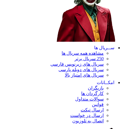
ســریال ها
مشاهده همه سریال ها
250 سریال برتر
سریال های زیرنویس فارسی
سریال های دوبله پارسی
سریال های امتیاز بالا
امکــانات
بازیگران
کارگردان ها
سوالات متداول
قوانین
ارسال تیکت
ارسال در خواست
اتصال به تلوزیون