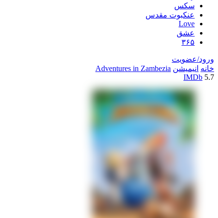
سکس
عنکبوت مقدس
Love
عشق
۳۶۵
ورود/عضویت
خانه
انیمیشن
Adventures in Zambezia
IMDb
5.7