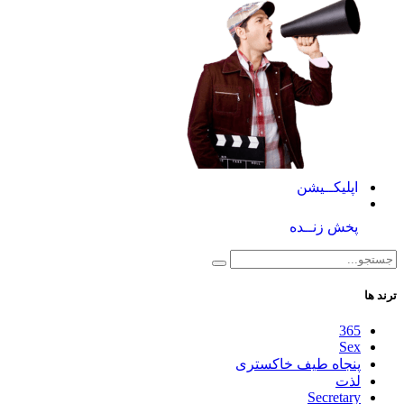
اپلیکــیشن
پخش زنــده
ترند ها
365
Sex
پنجاه طیف خاکستری
لذت
Secretary