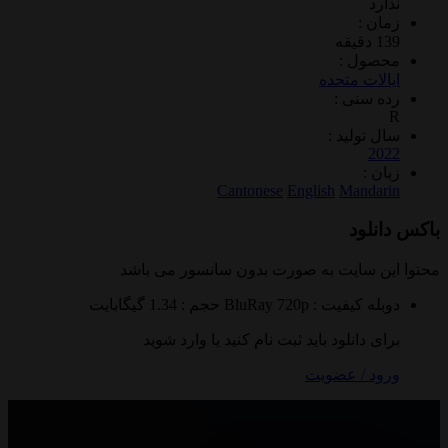
د
 :
ول :
ات متحده
سنی :
تولید :
2
 :
Cantonese
English
Mand
لود
 سایت به صورت
بدون سانسور
می باشد
ه
کیفیت : BluRay 720p
حجم : 1.34 گیگابایت
 دانلود باید ثبت نام کنید یا وارد شوید
 / عضویت