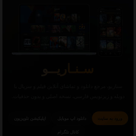
سـنـاریــو
یو، مرجع دانلود و تماشای آنلاین فیلم و سریال با
 و زیرنویس فارسی، نسخه اصلی و بدون حذفیات.
 به سایت
دانلود اپ موبایل
اپلیکیشن تلویزیون
کانال تلگرام