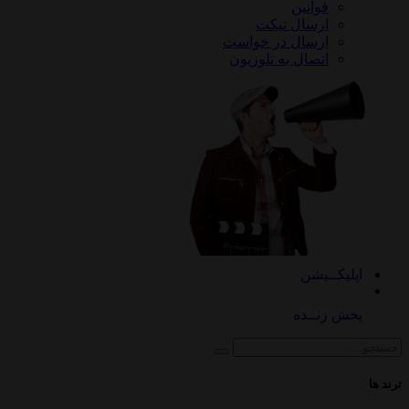
قوانین
ارسال تیکت
ارسال در خواست
اتصال به تلوزیون
کــیشن
 زنــده