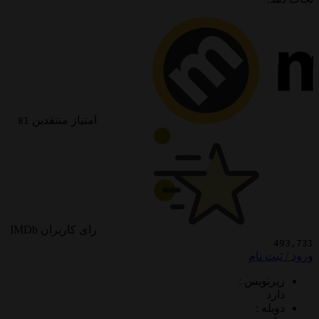
امتیاز منتقدین
81
رای کاربران IMDb
 نام
ویس :
 :