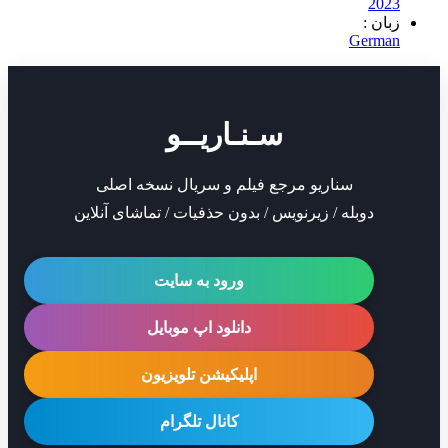
2
 :
Ger
سـنـاریــو
سناریو مرجع فیلم و سریال نسخه اصلی
دوبله / زیرنویس / بدون حذفیات / تماشای آنلاین
ورود به سایت
دانلود اپ موبایل
اپلیکیشن تلویزیون
کانال تلگرام