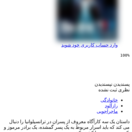
 حساب کاربری خود شوید
یی سه کارآگاه و میراث اژدها
پسندیدن
 نشده
ادگی
لود
راجویی
سه کارآگاه معروف از پسران در ترانسیلوانیا را دنبال
 باید اسرار مربوط به یک پسر گمشده، یک برادر مرموز و