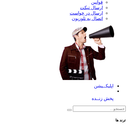
قوانین
ارسال تیکت
ارسال در خواست
اتصال به تلوزیون
کــیشن
 زنــده