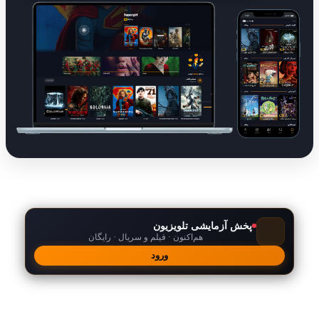
پخش آزمایشی تلویزیون
هم‌اکنون · فیلم و سریال · رایگان
ورود
امکانات